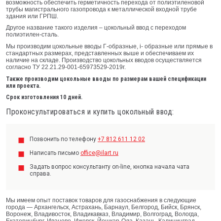
возможность обеспечить герметичность перехода от полиэтиленовой
трубы магистрального газопровода к металлической входной трубе
здания или ГРПШ.
Другое название такого изделия – цокольный ввод с переходом
полиэтилен-сталь.
Мы производим цокольные вводы Г-образные, i- образные или прямые в
стандартных размерах, представленных выше и обеспечиваем их
наличие на складе. Производство цокольных вводов осуществляется
согласно ТУ 22.21.29-001-65973529-2019г.
Также производим цокольные вводы по размерам вашей спецификации
или проекта.
Срок изготовления 10 дней.
Проконсультироваться и купить цокольный ввод:
Позвонить по телефону
+7 812 611 12 02
Написать письмо
office@ilart.ru
Задать вопрос консультанту on-line, кнопка начала чата
справа.
Мы имеем опыт поставок товаров для газоснабжения в следующие
города — Архангельск, Астрахань, Барнаул, Белгород, Бийск, Брянск,
Воронеж, Владивосток, Владикавказ, Владимир, Волгоград, Вологда,
Екатеринбург, Иваново, Ижевск, Йошкар-Ола, Казань, Калининград,