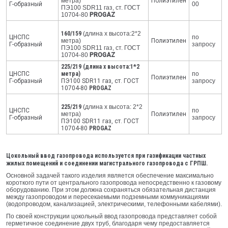
метра)
Полиэтилен
Г-образный
00
ПЭ100 SDR11 газ, ст. ГОСТ
10704-80
PROGAZ
160/159
(длина х высота:2*2
ЦНСПС
по
метра)
Полиэтилен
Г-образный
запросу
ПЭ100 SDR11 газ, ст. ГОСТ
10704-80
PROGAZ
225/219
(длина х высота:1*2
ЦНСПС
метра)
по
Полиэтилен
Г-образный
ПЭ100 SDR11 газ, ст. ГОСТ
запросу
10704-80
PROGAZ
225/219
(длина х высота: 2*2
ЦНСПС
по
метра)
Полиэтилен
Г-образный
запросу
ПЭ100 SDR11 газ, ст. ГОСТ
10704-80
PROGAZ
Цокольный ввод газопровода используется при газификации частных
жилых помещений и соединении магистрального газопровода с ГРПШ.
Основной задачей такого изделия является обеспечение максимально
короткого пути от центрального газопровода непосредственно к газовому
оборудованию. При этом должна сохраняться обязательная дистанция
между газопроводом и пересекаемыми подземными коммуникациями
(водопроводом, канализацией, электрическими, телефонными кабелями).
По своей конструкции цокольный ввод газопровода представляет собой
герметичное соединение двух труб, благодаря чему предоставляется