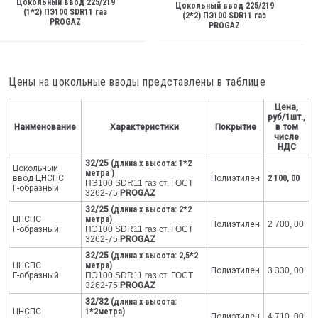
Цокольный ввод 225/219
Цокольный ввод 225/219
(1*2) ПЭ100 SDR11 газ
(2*2) ПЭ100 SDR11 газ
PROGAZ
PROGAZ
Цены на цокольные вводы представлены в таблице
Цена,
руб/1шт.,
Наименование
Характеристики
Покрытие
в том
числе
НДС
32/25
(длина х высота: 1*2
Цокольный
метра )
ввод ЦНСПС
Полиэтилен
2 100, 00
ПЭ100 SDR11 газ ст. ГОСТ
Г-образный
3262-75
PROGAZ
32/25
(длина х высота: 2*2
ЦНСПС
метра)
Полиэтилен
2 700, 00
Г-образный
ПЭ100 SDR11 газ ст. ГОСТ
3262-75
PROGAZ
32/25
(длина х высота: 2,5*2
ЦНСПС
метра)
Полиэтилен
3 330, 00
Г-образный
ПЭ100 SDR11 газ ст. ГОСТ
3262-75
PROGAZ
32/32
(длина х высота:
ЦНСПС
1*2метра)
Полиэтилен
4 710, 00