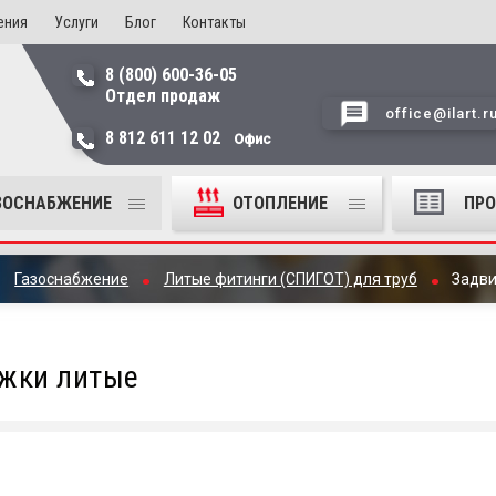
ения
Услуги
Блог
Контакты
8 (800) 600-36-05
Отдел продаж
office@ilart.r
8 812 611 12 02
Офис
ЗОСНАБЖЕНИЕ
ОТОПЛЕНИЕ
ПР
Газоснабжение
Литые фитинги (СПИГОТ) для труб
Задв
жки литые