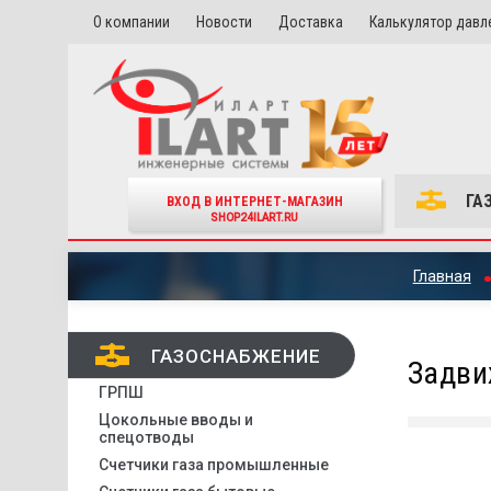
О компании
Новости
Доставка
Калькулятор давл
ГА
ВХОД В ИНТЕРНЕТ-МАГАЗИН
SHOP24ILART.RU
Главная
ГАЗОСНАБЖЕНИЕ
Задви
ГРПШ
Цокольные вводы и
спецотводы
Счетчики газа промышленные