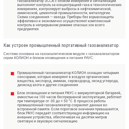
газоанализатор ЭССА с блоком измерения и сигнализации
выполняет контроль за концентрацией газа в технологических
измерениях, контролирует выбросы в нефтехимической,
химической, цементной промышленности, металлургии.
Схема соединения — звезда. Приборы без взрывозащиты
эффективно и экономично осуществляют комплексный
контроль в непрерывном режиме опасных зон всего
предприятия.
Как устроен промышленный портативный газоанализатор
Система основана на газоаналитическом модуле с газоанализатором
серии КОЛИОН и блоком оповещения и питания РАУС:
Промышленный газоанализатор КОЛИОН оснащен четырьмя
сенсорами, которые измеряют в воздухе органические
вещества, кислород, аммиак, сероводород, оксид углерода,
диоксид азота и другие соединения.
Блок оповещения и питания РАУС с аккумуляторной батареей,
емкостью на 100 часов беспрерывной эксплуатации, работает
при температуре от -30 до + 50 °С. В процессе работы
промышленный газоанализатор сохраняет данные во
встроенной памяти. Если пороговое значения превышаются,
блок РАУС передаёт соответствующую информацию на
внешние устройства, обеспечивая на десятки метров
световую и звуковую сигнализацию.