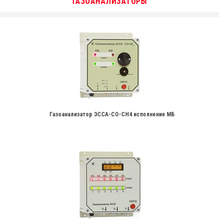
ГАЗОАНАЛИЗАТОРЫ
Газоанализатор ЭССА-СО-СН4 исполнение МБ