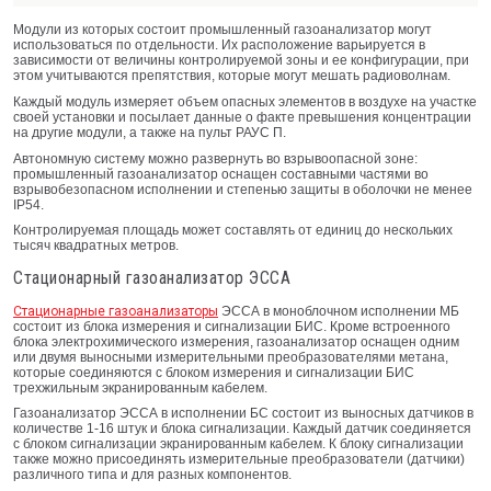
Модули из которых состоит промышленный газоанализатор могут
использоваться по отдельности. Их расположение варьируется в
зависимости от величины контролируемой зоны и ее конфигурации, при
этом учитываются препятствия, которые могут мешать радиоволнам.
Каждый модуль измеряет объем опасных элементов в воздухе на участке
своей установки и посылает данные о факте превышения концентрации
на другие модули, а также на пульт РАУС П.
Автономную систему можно развернуть во взрывоопасной зоне:
промышленный газоанализатор оснащен составными частями во
взрывобезопасном исполнении и степенью защиты в оболочки не менее
IP54.
Контролируемая площадь может составлять от единиц до нескольких
тысяч квадратных метров.
Стационарный газоанализатор ЭССА
Стационарные газоанализаторы
ЭССА в моноблочном исполнении МБ
состоит из блока измерения и сигнализации БИС. Кроме встроенного
блока электрохимического измерения, газоанализатор оснащен одним
или двумя выносными измерительными преобразователями метана,
которые соединяются с блоком измерения и сигнализации БИС
трехжильным экранированным кабелем.
Газоанализатор ЭССА в исполнении БС состоит из выносных датчиков в
количестве 1-16 штук и блока сигнализации. Каждый датчик соединяется
с блоком сигнализации экранированным кабелем. К блоку сигнализации
также можно присоединять измерительные преобразователи (датчики)
различного типа и для разных компонентов.