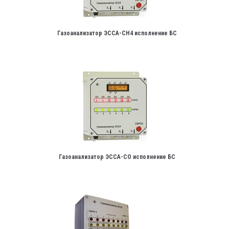
Газоанализатор ЭССА-СН4 исполнение БС
Газоанализатор ЭССА-СО исполнение БС