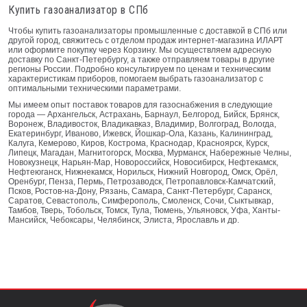
Купить газоанализатор в СПб
Чтобы купить газоанализаторы промышленные с доставкой в СПб или
другой город, свяжитесь с отделом продаж интернет-магазина ИЛАРТ
или оформите покупку через Корзину. Мы осуществляем адресную
доставку по Санкт-Петербургу, а также отправляем товары в другие
регионы России. Подробно консультируем по ценам и техническим
характеристикам приборов, помогаем выбрать газоанализатор с
оптимальными техническими параметрами.
Мы имеем опыт поставок товаров для газоснабжения в следующие
города — Архангельск, Астрахань, Барнаул, Белгород, Бийск, Брянск,
Воронеж, Владивосток, Владикавказ, Владимир, Волгоград, Вологда,
Екатеринбург, Иваново, Ижевск, Йошкар-Ола, Казань, Калининград,
Калуга, Кемерово, Киров, Кострома, Краснодар, Красноярск, Курск,
Липецк, Магадан, Магнитогорск, Москва, Мурманск, Набережные Челны,
Новокузнецк, Нарьян-Мар, Новороссийск, Новосибирск, Нефтекамск,
Нефтеюганск, Нижнекамск, Норильск, Нижний Новгород, Омск, Орёл,
Оренбург, Пенза, Пермь, Петрозаводск, Петропавловск-Камчатский,
Псков, Ростов-на-Дону, Рязань, Самара, Санкт-Петербург, Саранск,
Саратов, Севастополь, Симферополь, Смоленск, Сочи, Сыктывкар,
Тамбов, Тверь, Тобольск, Томск, Тула, Тюмень, Ульяновск, Уфа, Ханты-
Мансийск, Чебоксары, Челябинск, Элиста, Ярославль и др.