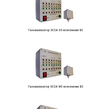
Газоанализатор ЭССА-О3 исполнение БС
Газоанализатор ЭССА-NО исполнение БС