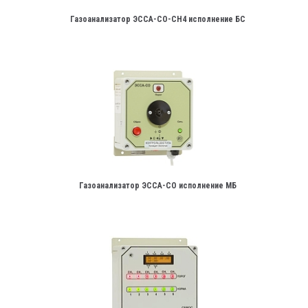
Газоанализатор ЭССА-СО-СН4 исполнение БС
Газоанализатор ЭССА-СО исполнение МБ