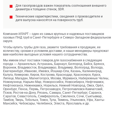
Для газопроводов важен показатель соотношения внешнего
диаметра к толщине стенок, SDR.
Технические характеристики, сведения о производителе и
дате выпуска наносятся на поверхность труб.
Компания ИЛАРТ – один из самых крупных и надежных поставщиков
газовых ПНД труб в Санкт-Петербурге и Северо-Западном федеральном
округе.
Чтобы купить трубы для газа, укажите требования к продукции, ее
количеству, срокам и условиям доставки, и наши менеджеры предложат
вам наиболее выгодные условия нашего сотрудничества.
Мы имеем опыт поставок товаров для газоснабжения в следующие
города — Архангельск, Астрахань, Барнаул, Белгород, Бийск, Брянск,
Воронеж, Владивосток, Владикавказ, Владимир, Волгоград, Вологда,
Екатеринбург, Иваново, Ижевск, Йошкар-Ола, Казань, Калининград,
Калуга, Кемерово, Киров, Кострома, Краснодар, Красноярск, Курск,
Липецк, Магадан, Магнитогорск, Москва, Мурманск, Набережные Челны,
Новокузнецк, Нарьян-Мар, Новороссийск, Новосибирск, Нефтекамск,
Нефтеюганск, Нижнекамск, Норильск, Нижний Новгород, Омск, Орёл,
Оренбург, Пенза, Пермь, Петрозаводск, Петропавловск-Камчатский,
Псков, Ростов-на-Дону, Рязань, Самара, Санкт-Петербург, Саранск,
Саратов, Севастополь, Симферополь, Смоленск, Сочи, Сыктывкар,
Тамбов, Тверь, Тобольск, Томск, Тула, Тюмень, Ульяновск, Уфа, Ханты-
Мансийск, Чебоксары, Челябинск, Элиста, Ярославль и др.