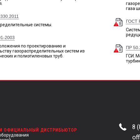
я.
газор
газа 
330.2011
ГОСТ 
пределительные системы.
Систе
редуци
01-2003
оложения по проектированию и
ПР 50.
ьству газораспределительных систем из
еских и полиэтиленовых труб.
ГСИ. 
турбин
8 
 И ОФИЦИАЛЬНЫЙ ДИСТРИБЬЮТОР
оборудования
of
сетей