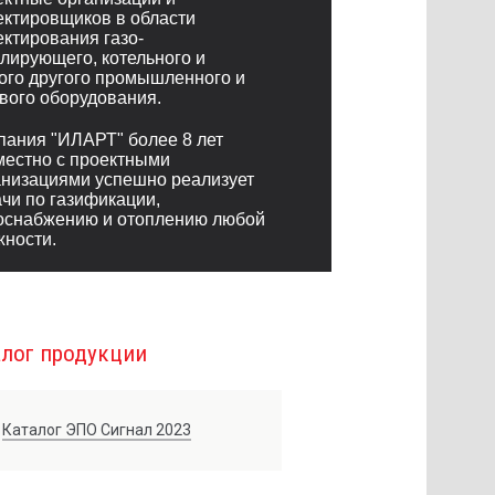
ектировщиков в области
ектирования газо-
улирующего, котельного и
ого другого промышленного и
ового оборудования.
пания "ИЛАРТ" более 8 лет
местно с проектными
анизациями успешно реализует
ачи по газификации,
оснабжению и отоплению любой
жности.
алог продукции
Каталог ЭПО Сигнал 2023