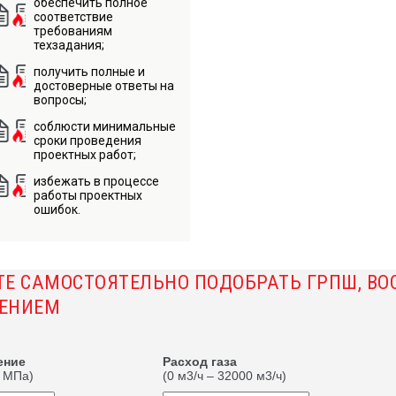
обеспечить полное
соответствие
требованиям
техзадания;
получить полные и
достоверные ответы на
вопросы;
соблюсти минимальные
сроки проведения
проектных работ;
избежать в процессе
работы проектных
ошибок.
ТЕ САМОСТОЯТЕЛЬНО ПОДОБРАТЬ ГРПШ, В
ЕНИЕМ
ение
Расход газа
2 МПа)
(0 м3/ч – 32000 м3/ч)