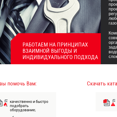
про
про
рег
люб
газ
Ком
сов
орг
РАБОТАЕМ НА ПРИНЦИПАХ
зад
ВЗАИМНОЙ ВЫГОДЫ И
вод
ИНДИВИДУАЛЬНОГО ПОДХОДА
сло
вы помочь Вам:
Скачать кат
качественно и быстро
подобрать
оборудование;