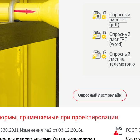
Опросный
лист ГРП
(pdf)
Опросный
лист ГРП
(word)
Опросный
лист на
телеметрию
Опросный лист онлайн
нормы, применяемые при проектировании
330.2011 Изменения №2 от 03.12.2016г.
ГОСТ 
пределительные системы. Актуализированная
Систе