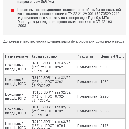
напряжением 5кВ/мм.
Неразъемное соединение полиэтиленовой трубы со стальной
изготовлено в соответствии с ТУ 22.21.29-001-65973529-2019
и допускается к монтажу на газопроводе Р до 0,6 МПа.
Эксплуатацию изделия производить согласно СП 42-103-
-2003.
Дополнительно возможна комплектация футляром для цокольного ввода.
Наименование
Характеристики
Покрытие
Цена, руб/1шт.
ПЭ100 SDR11 газ 32/25
Цокольный
(1*2) ст. ГОСТ 3262-
Полиэтилен
990
ввод ЦНСПС
75 PROGAZ
ПЭ100 SDR11 газ 32/25
Цокольный
(2*2) ст. ГОСТ 3262-
Полиэтилен
1635
ввод ЦНСПС
75 PROGAZ
ПЭ100 SDR11 газ 32/32
Цокольный
(1*2) ст. ГОСТ 8732-
Полиэтилен
2295
ввод ЦНСПС
78 PROGAZ
ПЭ100 SDR11 газ 32/32
Цокольный
(2*2) ст. ГОСТ 8732-
Полиэтилен
2955
ввод ЦНСПС
78 PROGAZ
ПЭ100 SDR11 газ 63/57
Цокольный
(1*2) ст. ГОСТ 10704-
Полиэтилен
2175
ввод ЦНСПС