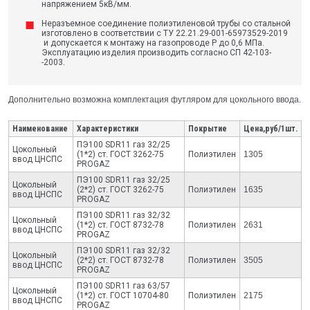
напряжением 5кВ/мм.
Неразъемное соединение полиэтиленовой трубы со стальной
изготовлено в соответствии с ТУ 22.21.29-001-65973529-2019
и допускается к монтажу на газопроводе Р до 0,6 МПа.
Эксплуатацию изделия производить согласно СП 42-103-
-2003.
Дополнительно возможна комплектация футляром для цокольного ввода.
Наименование
Характеристики
Покрытие
Цена,руб/1шт.
ПЭ100 SDR11 газ 32/25
Цокольный
(1*2) ст. ГОСТ 3262-75
Полиэтилен
1305
ввод ЦНСПС
PROGAZ
ПЭ100 SDR11 газ 32/25
Цокольный
(2*2) ст. ГОСТ 3262-75
Полиэтилен
1635
ввод ЦНСПС
PROGAZ
ПЭ100 SDR11 газ 32/32
Цокольный
(1*2) ст. ГОСТ 8732-78
Полиэтилен
2631
ввод ЦНСПС
PROGAZ
ПЭ100 SDR11 газ 32/32
Цокольный
(2*2) ст. ГОСТ 8732-78
Полиэтилен
3505
ввод ЦНСПС
PROGAZ
ПЭ100 SDR11 газ 63/57
Цокольный
(1*2) ст. ГОСТ 10704-80
Полиэтилен
2175
ввод ЦНСПС
PROGAZ