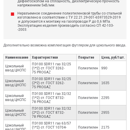
дефектоскопом на сплошность, диэлектрическую прочность
напряжением 5кВ/мм.
Неразъемное соединение полиэтиленовой трубы со стальной
изготовлено в соответствии с ТУ 22.21.29-001-65973529-2019
и допускается к монтажу на газопроводе Р до 0,6 МПа.
Эксплуатацию изделия производить согласно СП 42-103-
-2003.
Дополнительно возможна комплектация футляром для цокольного ввода.
Наименование
Характеристики
Покрытие
Цена, руб/1шт.
ПЭ100 SDR11 газ 32/25
Цокольный
(1*2) ст. ГОСТ 3262-
Полиэтилен
990
ввод ЦНСПС
75 PROGAZ
ПЭ100 SDR11 газ 32/25
Цокольный
(2*2) ст. ГОСТ 3262-
Полиэтилен
1635
ввод ЦНСПС
75 PROGAZ
ПЭ100 SDR11 газ 32/32
Цокольный
(1*2) ст. ГОСТ 8732-
Полиэтилен
2295
ввод ЦНСПС
78 PROGAZ
ПЭ100 SDR11 газ 32/32
Цокольный
(2*2) ст. ГОСТ 8732-
Полиэтилен
2955
ввод ЦНСПС
78 PROGAZ
ПЭ100 SDR11 газ 63/57
Цокольный
(1*2) ст. ГОСТ 10704-
Полиэтилен
2175
ввод ЦНСПС