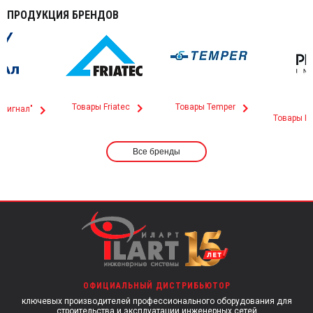
ПРОДУКЦИЯ БРЕНДОВ
Товары Friatec
Товары Temper
"Сигнал"
Товары P
Все бренды
ОФИЦИАЛЬНЫЙ ДИСТРИБЬЮТОР
ключевых производителей профессионального оборудования для
строительства и эксплуатации инженерных сетей