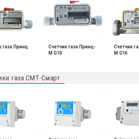
к газа Принц
Счетчик газа Принц-
Счетчик га
М G10
М G16
ики газа СМТ-Смарт