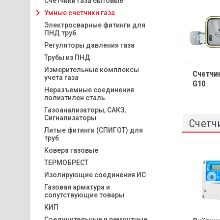
Счетчики газа бытовые
Умные счетчики газа
Электросварные фитинги для
ПНД труб
Регуляторы давления газа
Трубы из ПНД
Измерительные комплексы
Счетчи
учета газа
G10
Неразъемные соединения
полиэтилен сталь
Газоанализаторы, САКЗ,
Сигнализаторы
Счетч
Литые фитинги (СПИГОТ) для
труб
Ковера газовые
ТЕРМОБРЕСТ
Изолирующие соединения ИС
Газовая арматура и
сопутствующие товары
КИП
Соединительные и ремонтные