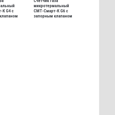
за
Счётчик газа
мальный
микротермальный
-К G4 с
СМТ-Смарт-К G6 с
клапаном
запорным клапаном