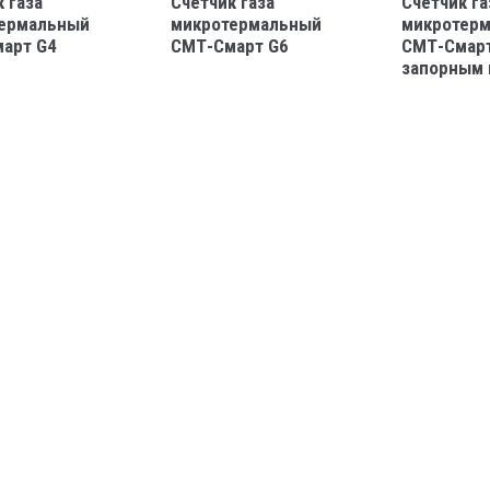
 газа
Счётчик газа
Счётчик га
ермальный
микротермальный
микротер
арт G4
СМТ-Смарт G6
СМТ-Смарт
запорным 