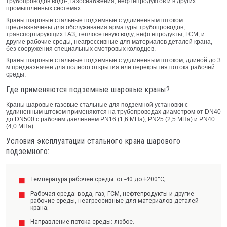
трубопроводов водо-, газоснабжения, нефтепродуктов и в других
промышленных системах.
Краны шаровые стальные подземные с удлиненным штоком
предназначены для обслуживания арматуры трубопроводов,
транспортирующих ГАЗ, теплосетевую воду, нефтепродукты, ГСМ, и
другие рабочие среды, неагрессивные для материалов деталей крана,
без сооружения специальных смотровых колодцев.
Краны шаровые стальные подземные с удлиненным штоком, длиной до 3
м предназначен для полного открытия или перекрытия потока рабочей
среды.
Где применяются подземные шаровые краны?
Краны шаровые газовые стальные для подземной установки с
удлиненным штоком применяются на трубопроводах диаметром от DN40
до DN500 с рабочим давлением PN16 (1,6 МПа), PN25 (2,5 МПа) и PN40
(4,0 МПа).
Условия эксплуатации стального крана шарового
подземного:
Температура рабочей среды: от -40 до +200°С;
Рабочая среда: вода, газ, ГСМ, нефтепродукты и другие
рабочие среды, неагрессивные для материалов деталей
крана;
Направление потока среды: любое.