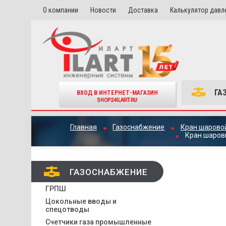
О компании
Новости
Доставка
Калькулятор давл
ГА
ВХОД В ИНТЕРНЕТ-МАГАЗИН
SHOP24ILART.RU
Главная
Газоснабжение
Кран шарово
Кран шаров
ГАЗОСНАБЖЕНИЕ
ГРПШ
Цокольные вводы и
спецотводы
Счетчики газа промышленные