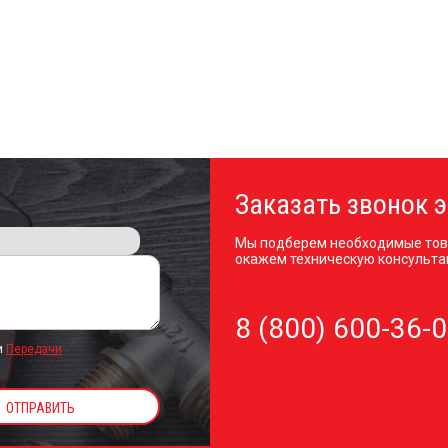
Заказать звонок э
Мы подберем необходимые тов
окажем техническую консульта
8 (800) 600-36-
и
Передачи