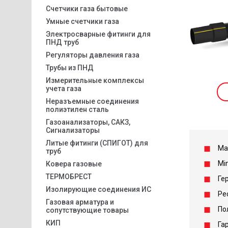
Счетчики газа бытовые
Умные счетчики газа
Электросварные фитинги для
ПНД труб
Регуляторы давления газа
Трубы из ПНД
Измерительные комплексы
учета газа
Неразъемные соединения
полиэтилен сталь
Газоанализаторы, САКЗ,
Сигнализаторы
Литые фитинги (СПИГОТ) для
Ма
труб
Мin
Ковера газовые
ТЕРМОБРЕСТ
Ге
Изолирующие соединения ИС
Ре
Газовая арматура и
По
сопутствующие товары
КИП
Га