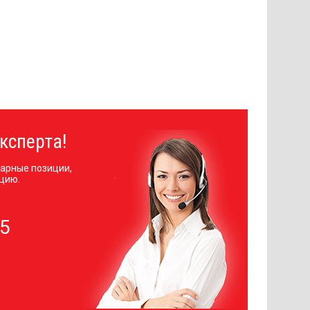
ксперта!
арные позиции,
цию.
05