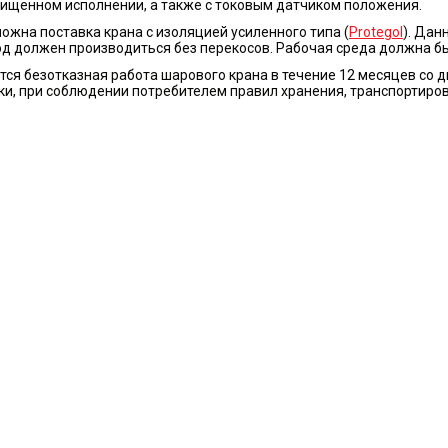
щенном исполнении, а также с токовым датчиком положения.
ожна поставка крана с изоляцией усиленного типа (
Protegol
). Дан
д должен производиться без перекосов. Рабочая среда должна бы
тся безотказная работа шарового крана в течение 12 месяцев со д
ки, при соблюдении потребителем правил хранения, транспортиров