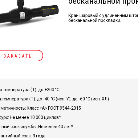
бесканальной про
Кран шаровый с удлиненным шток
бесканальной прокладки.
ЗАКАЗАТЬ
х.температура (Т): до +200 °С
.температура (Т): до -40 °С (исп. У), до -60 °С (исп. ХЛ)
рметичность: Класс «А» ГОСТ 9544-2015
сурс: Не менее 10 000 циклов*
лный срок службы: Не менее 40 лет*
рантийный срок: 3 года