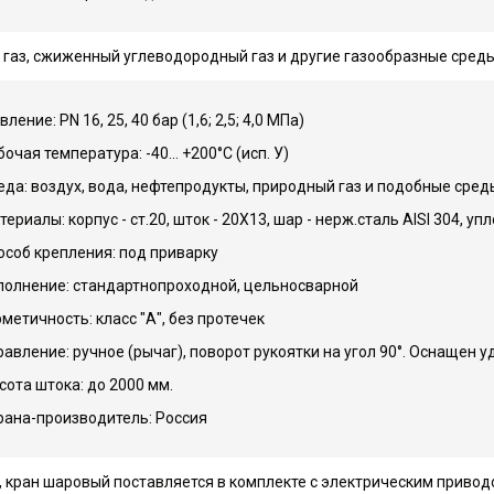
газ, сжиженный углеводородный газ и другие газообразные сред
ление: PN 16, 25, 40 бар (1,6; 2,5; 4,0 МПа)
бочая температура: -40… +200°С (исп. У)
еда: воздух, вода, нефтепродукты, природный газ и подобные сре
териалы: корпус - ст.20, шток - 20Х13, шар - нерж.сталь AISI 304, у
особ крепления: под приварку
полнение: стандартнопроходной, цельносварной
рметичность: класс "А", без протечек
равление: ручное (рычаг), поворот рукоятки на угол 90°. Оснащен
сота штока: до 2000 мм.
рана-производитель: Россия
, кран шаровый поставляется в комплекте с электрическим приво