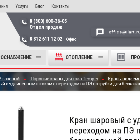
ения
Услуги
Блог
Контакты
8 (800) 600-36-05
Отдел продаж
office@ilart.r
8 812 611 12 02
Офис
ЗОСНАБЖЕНИЕ
ОТОПЛЕНИЕ
ПР
й газовый
Шаровые краны для газа Temper
Краны подземн
ый с удлиненным штоком с переходом на ПЭ патрубки для бескана
Кран шаровый с у
переходом на ПЭ 