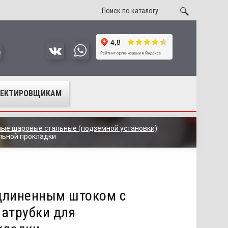
u
ОЕКТИРОВЩИКАМ
ые шаровые стальные (подземной установки)
льной прокладки
длиненным штоком с
патрубки для