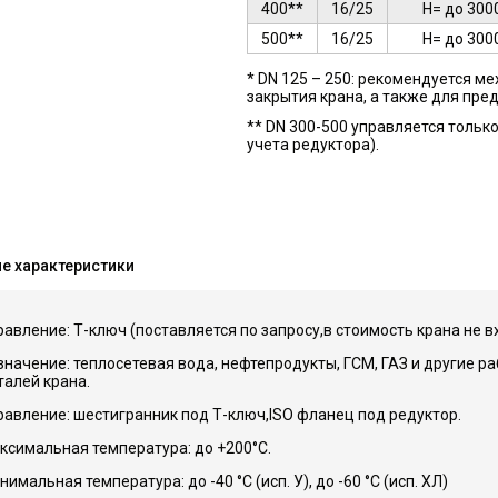
400**
16/25
Н= до 300
500**
16/25
Н= до 300
* DN 125 – 250: рекомендуется м
закрытия крана, а также для пр
** DN 300-500 управляется тольк
учета редуктора).
е характеристики
равление: Т-ключ (поставляется по запросу,в стоимость крана не в
значение: теплосетевая вода, нефтепродукты, ГСМ, ГАЗ и другие р
талей крана.
равление: шестигранник под Т-ключ,ISO фланец под редуктор.
ксимальная температура: до +200°C.
имальная температура: до -40 °С (исп. У), до -60 °С (исп. ХЛ)