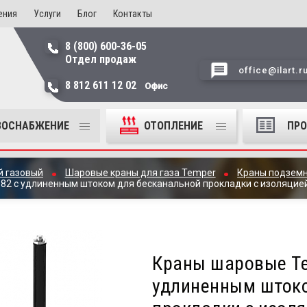
ения
Услуги
Блог
Контакты
8 (800) 600-36-05
Отдел продаж
office@ilart.r
8 812 611 12 02
Офис
ЗОСНАБЖЕНИЕ
ОТОПЛЕНИЕ
ПР
й газовый
Шаровые краны для газа Temper
Краны подземн
82 с удлиненным штоком для бесканальной прокладки с изоляцией 
Краны шаровые Te
удлиненным штоко