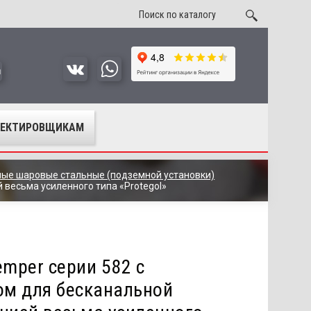
u
ОЕКТИРОВЩИКАМ
ые шаровые стальные (подземной установки)
весьма усиленного типа «Protegol»
mper серии 582 с
м для бесканальной