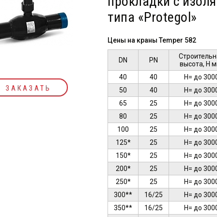
прокладки с изол
типа «Protegol»
Цены на краны Temper 582
Cтроительн
DN
PN
высота, Н м
40
40
Н= до 300
ЗАКАЗАТЬ
50
40
Н= до 300
65
25
Н= до 300
80
25
Н= до 300
100
25
Н= до 300
125*
25
Н= до 300
150*
25
Н= до 300
200*
25
Н= до 300
250*
25
Н= до 300
300**
16/25
Н= до 300
350**
16/25
Н= до 300