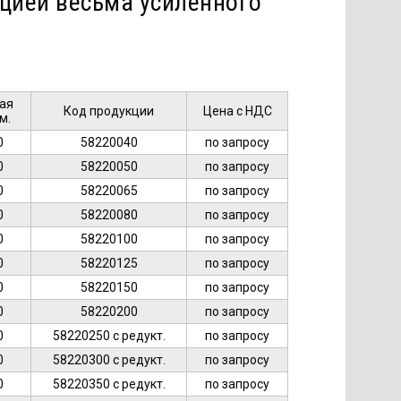
яцией весьма усиленного
ая
Код продукции
Цена с НДС
м.
0
58220040
по запросу
0
58220050
по запросу
0
58220065
по запросу
0
58220080
по запросу
0
58220100
по запросу
0
58220125
по запросу
0
58220150
по запросу
0
58220200
по запросу
0
58220250 с редукт.
по запросу
0
58220300 с редукт.
по запросу
0
58220350 с редукт.
по запросу