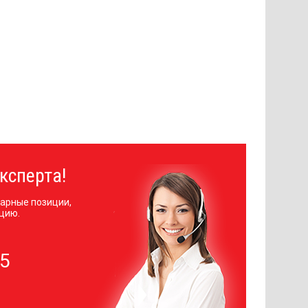
ксперта!
арные позиции,
цию.
05