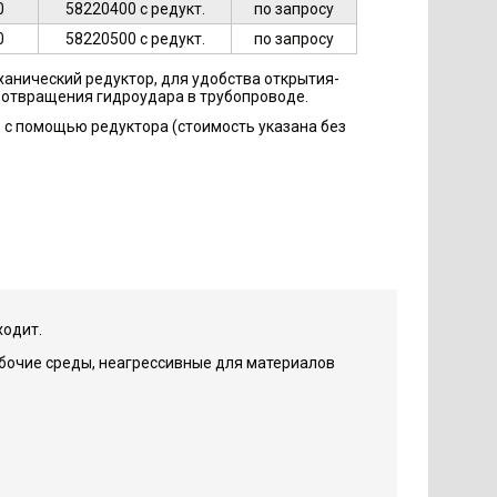
0
58220400 с редукт.
по запросу
0
58220500 с редукт.
по запросу
еханический редуктор, для удобства открытия-
едотвращения гидроудара в трубопроводе.
о с помощью редуктора (стоимость указана без
ходит.
абочие среды, неагрессивные для материалов