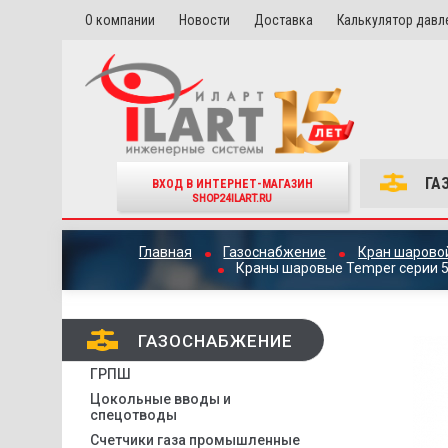
О компании
Новости
Доставка
Калькулятор давл
ГА
ВХОД В ИНТЕРНЕТ-МАГАЗИН
SHOP24ILART.RU
Главная
Газоснабжение
Кран шарово
Краны шаровые Temper серии 5
ГАЗОСНАБЖЕНИЕ
ГРПШ
Цокольные вводы и
спецотводы
Счетчики газа промышленные