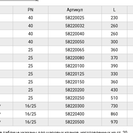
PN
Артикул
L
40
58220025
230
40
58220032
260
40
58220040
260
40
58220050
300
25
58220065
360
25
58220080
370
25
58220100
390
25
58220125
330
25
58220150
360
25
58220200
430
25
58220250
510
*
16/25
58220300
730
*
16/25
58220400
860
*
16/25
58220500
970
 в таблице указаны для шаровых кранов, изготовленных из ст. 20