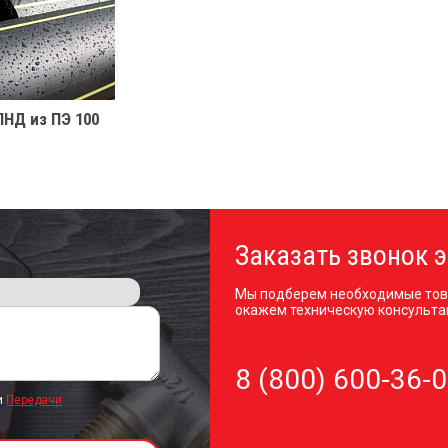
ПНД из ПЭ 100
Заказать звонок э
Мы подберем необходимые тов
окажем техническую консульта
8 (800) 600-36-
и
Передачи