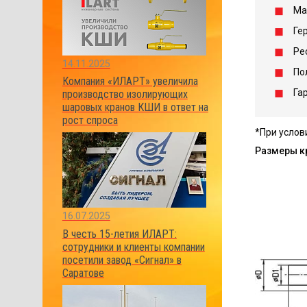
Ма
Ге
Ре
14.11.2025
По
Компания «ИЛАРТ» увеличила
Га
производство изолирующих
шаровых кранов КШИ в ответ на
рост спроса
*При услов
Размеры к
16.07.2025
В честь 15-летия ИЛАРТ:
сотрудники и клиенты компании
посетили завод «Сигнал» в
Саратове