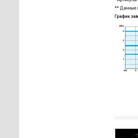
** Данные 
График за