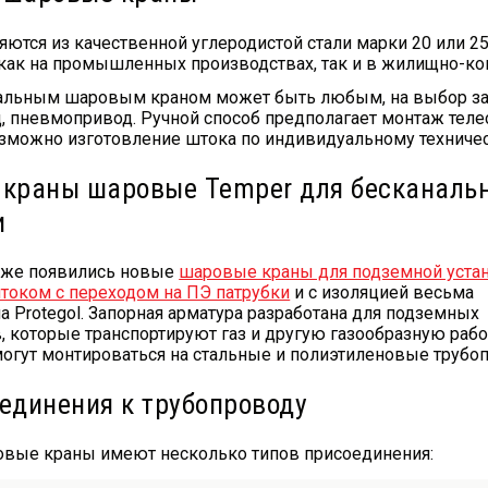
ются из качественной углеродистой стали марки 20 или 2
 как на промышленных производствах, так и в жилищно-ко
альным шаровым краном может быть любым, на выбор зака
, пневмопривод. Ручной способ предполагает монтаж теле
озможно изготовление штока по индивидуальному техниче
 краны шаровые Temper для бесканаль
и
аже появились новые
шаровые краны для подземной уста
оком с переходом на ПЭ патрубки
и с изоляцией весьма
а Protegol. Запорная арматура разработана для подземных
, которые транспортируют газ и другую газообразную раб
могут монтироваться на стальные и полиэтиленовые трубо
единения к трубопроводу
вые краны имеют несколько типов присоединения: