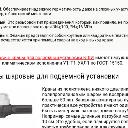
й.
Обеспечивает надежную герметичность даже на сложных участк
р, в болотистой местности.
ый.
Это резьбовой тип присоединения, который, как правило, не 
у можно использовать для DN⩽100, PN⩽16 МПа.
вый.
Фланцы представляют собой круглые или квадратные пласти
осуществляется при помощи сварки на вход и выход крана.
вые краны для подземной установки КШИ
имеют наружно
в климатическом исполнении У1, Т1, УХЛ1 по ГОСТ-15150.
ы шаровые для подземной установки
Краны из полиэтилена низкого давлен
полипропиленовым шаром не восприим
больше 50 лет. Запорная арматура вып
практически все устройства имеют од
быть в материале затвора, длине патру
Например, самые длинные патрубки мож
10 см. Это удобно, если планируется п
участке трубопровода или для случаев,