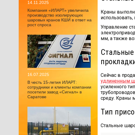
14.11.2025
Компания «ИЛАРТ» увеличила
Краны выполня
производство изолирующих
использовать,
шаровых кранов КШИ в ответ на
рост спроса
Управление ст
электропривод
мм, а также в
Стальные
прокладк
16.07.2025
Сейчас в прод
удлиненным шт
В честь 15-летия ИЛАРТ:
усиленного тип
сотрудники и клиенты компании
посетили завод «Сигнал» в
трубопроводов
Саратове
среду. Краны 
Тип присо
Стальные шаро