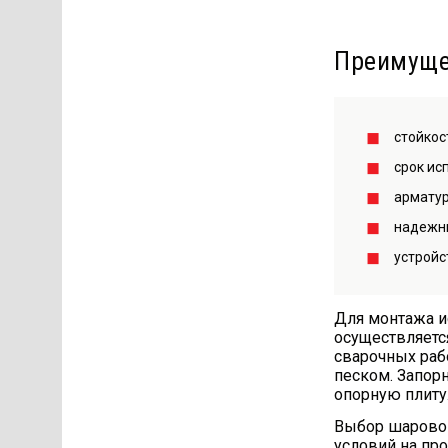
Преимуще
стойкос
срок ис
арматур
надежны
устройс
Для монтажа и
осуществляетс
сварочных раб
песком. Запор
опорную плиту
Выбор шаровог
условий на пр