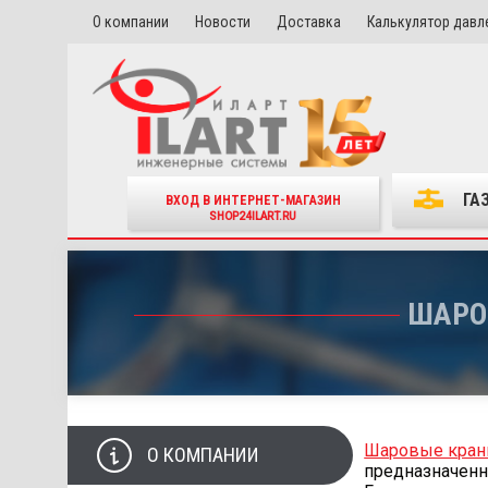
О компании
Новости
Доставка
Калькулятор давл
ГА
ВХОД В ИНТЕРНЕТ-МАГАЗИН
SHOP24ILART.RU
ШАРО
Шаровые кран
О КОМПАНИИ
предназначенн