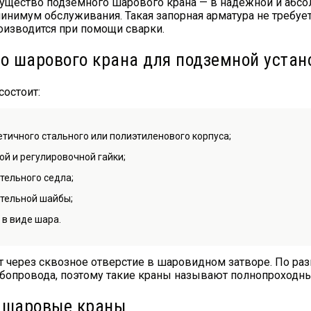
ущество подземного шарового крана — в надежной и абсо
минимум обслуживания. Такая запорная арматура не требуе
оизводится при помощи сварки.
о шарового крана для подземной устан
состоит:
етичного стального или полиэтиленового корпуса;
ой и регулировочной гайки;
тельного седла;
тельной шайбы;
 в виде шара.
т через сквозное отверстие в шаровидном затворе. По ра
бопровода, поэтому такие краны называют полнопроходн
 шаровые краны