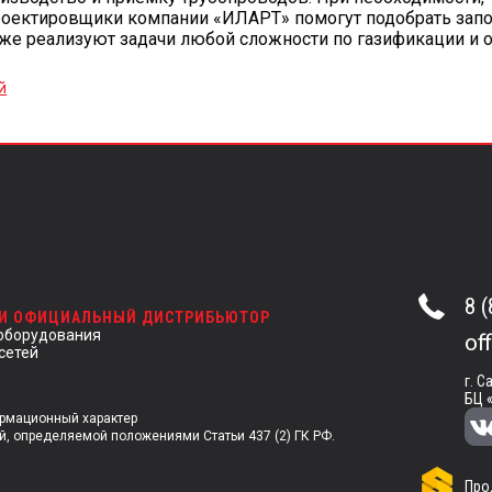
оектировщики компании «ИЛАРТ» помогут подобрать зап
акже реализуют задачи любой сложности по газификации и 
й
8 
 И ОФИЦИАЛЬНЫЙ ДИСТРИБЬЮТОР
оборудования
of
сетей
г. С
БЦ 
ормационный характер
й, определяемой положениями Статьи 437 (2) ГК РФ.
Про