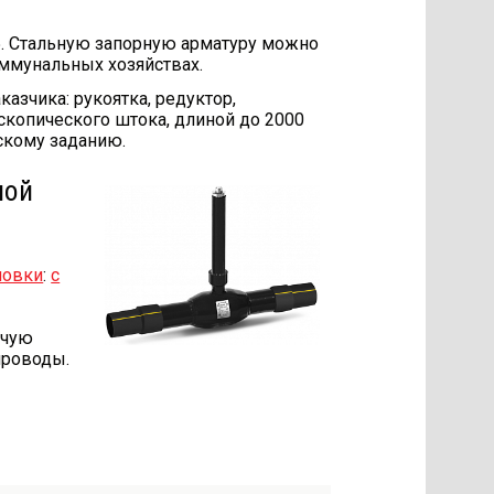
5. Стальную запорную арматуру можно
ммунальных хозяйствах.
зчика: рукоятка, редуктор,
скопического штока, длиной до 2000
скому заданию.
ной
новки
:
с
очую
проводы.