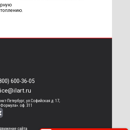
орную
отоплению.
(800) 600-36-05
fice@ilart.ru
анкт-Петербург, ул.Софийская д. 17,
«Формула». оф. 311
движение сайта