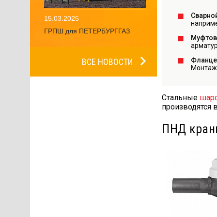
Сварно
15.03.2025
наприме
ГРПШ для ПЕТЕРБУРГГАЗ
Муфтов
арматур
Фланце
ВСЕ НОВОСТИ
Монтаж 
Стальные
шаро
производятся 
ПНД кран