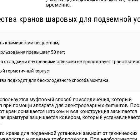
временно.
ства кранов шаровых для подземной у
ть к химическим веществам;
пользования превышает 50 лет;
а с гладкими внутренними стенками не препятствует транспортиров
й герметичный корпус;
тва подходят для бесколодезного способа монтажа.
спользуется муфтовый способ присоединения, который
я при помощи аппарата для электросварных фитингов. Пос
от кран оснащается штоком и вся конструкция засыпается
ная арматура защищается ковером, который устанавливаетс
.
о крана для подземной установки зависит от технических
оизводство и приемку трубопроводов. При необходимости,