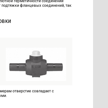
лютной герметичности соединений
т подтяжки фланцевых соединений, так
овки
змерам отверстие совпадает с
ыми.