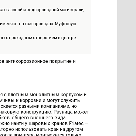
ах газовой и водопроводной магистрали,
применяют на газопроводах. Муфтовую
ны с проходным отверстием в центре.
е антикоррозионное покрытие и
ия с плотным монолитным корпусом и
чивы к коррозии и могут служить
ускается разными компаниями, но
инаковую конструкцию. Разница может
бков, общего внешнего вида.
но найти у шаровых кранов Friatec —
овторно использовать кран на другом
 когда арматура монтируется только