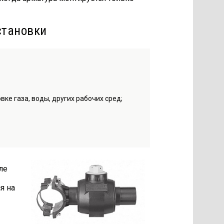
становки
ке газа, воды, других рабочих сред;
ле
я на