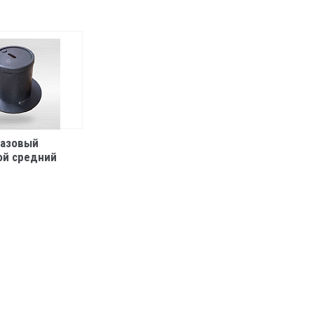
газовый
ой средний