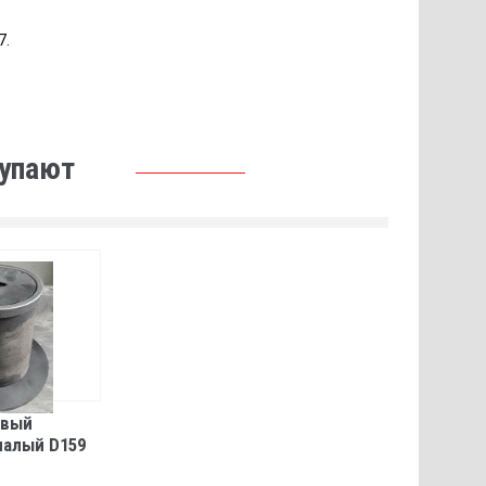
7.
купают
овый
малый D159