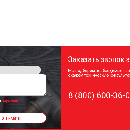
Заказать звонок э
Мы подберем необходимые тов
окажем техническую консульта
8 (800) 600-36-
и
Передачи