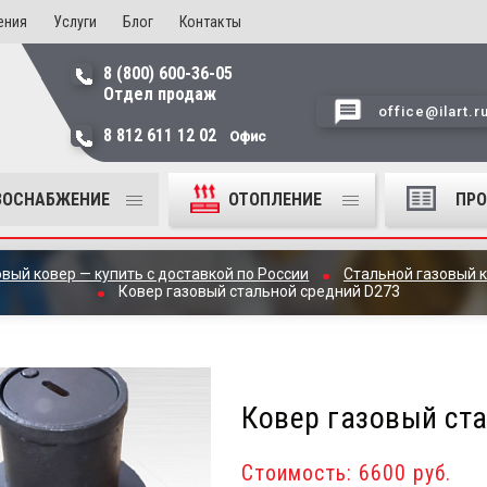
ения
Услуги
Блог
Контакты
8 (800) 600-36-05
Отдел продаж
office@ilart.r
8 812 611 12 02
Офис
ЗОСНАБЖЕНИЕ
ОТОПЛЕНИЕ
ПР
овый ковер — купить с доставкой по России
Стальной газовый к
Ковер газовый стальной средний D273
Ковер газовый ст
Стоимость: 6600 руб.