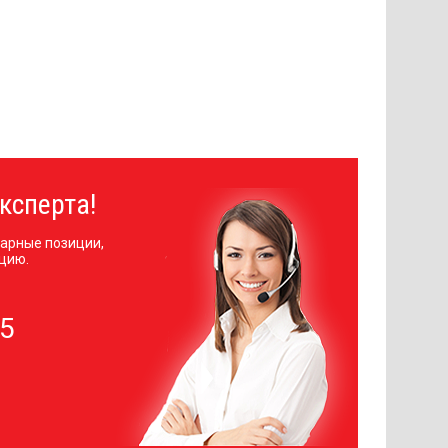
ксперта!
арные позиции,
цию.
05