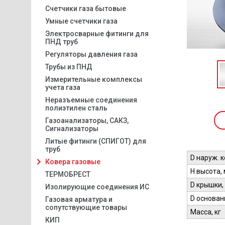
Счетчики газа бытовые
Умные счетчики газа
Электросварные фитинги для
ПНД труб
Регуляторы давления газа
Трубы из ПНД
Измерительные комплексы
учета газа
Неразъемные соединения
полиэтилен сталь
Газоанализаторы, САКЗ,
Сигнализаторы
Литые фитинги (СПИГОТ) для
труб
D наруж. к
Ковера газовые
H высота,
ТЕРМОБРЕСТ
D крышки,
Изолирующие соединения ИС
D основан
Газовая арматура и
сопутствующие товары
Масса, кг
КИП