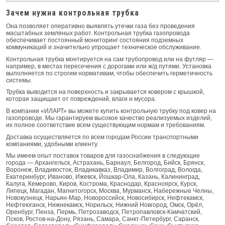
Зачем нужна контрольная трубка
Она позволяет оперативно выявлять утечки газа без проведения
масштабных земляных работ. Контрольная трубка газопровода
обеспечивает постоянный мониторинг состояния подземных
коммуникаций и значительно упрощает техническое обслуживание.
Контрольная трубка монтируется на сам трубопровод или на футляр —
например, в местах пересечения с дорогами или ж/д путями. Установка
выполняется по строгим нормативам, чтобы обеспечить герметичность
системы.
Трубка выводится на поверхность и закрывается ковером с крышкой,
которая защищает от повреждений, влаги и мусора.
В компании «ИЛАРТ» вы можете купить контрольную трубку под ковер на
газопроводе. Мы гарантируем высокое качество реализуемых изделий,
их полное соответствие всем существующим нормам и требованиям.
Доставка осуществляется по всем городам России транспортными
компаниями, удобными клиенту.
Мы имеем опыт поставок товаров для газоснабжения в следующие
города — Архангельск, Астрахань, Барнаул, Белгород, Бийск, Брянск,
Воронеж, Владивосток, Владикавказ, Владимир, Волгоград, Вологда,
Екатеринбург, Иваново, Ижевск, Йошкар-Ола, Казань, Калининград,
Калуга, Кемерово, Киров, Кострома, Краснодар, Красноярск, Курск,
Липецк, Магадан, Магнитогорск, Москва, Мурманск, Набережные Челны,
Новокузнецк, Нарьян-Мар, Новороссийск, Новосибирск, Нефтекамск,
Нефтеюганск, Нижнекамск, Норильск, Нижний Новгород, Омск, Орёл,
Оренбург, Пенза, Пермь, Петрозаводск, Петропавловск-Камчатский,
Псков, Ростов-на-Дону, Рязань, Самара, Санкт-Петербург, Саранск,