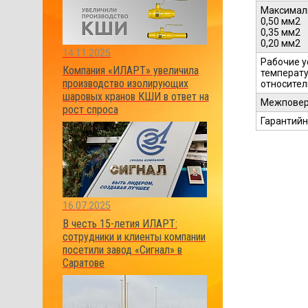
Максималь
0,50 мм2
0,35 мм2
0,20 мм2
14.11.2025
Рабочие у
Компания «ИЛАРТ» увеличила
температу
производство изолирующих
относител
шаровых кранов КШИ в ответ на
Межповер
рост спроса
Гарантийн
16.07.2025
В честь 15-летия ИЛАРТ:
сотрудники и клиенты компании
посетили завод «Сигнал» в
Саратове