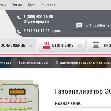
ения
Услуги
Блог
Контакты
8 (800) 600-36-05
Отдел продаж
office@ilart.r
8 812 611 12 02
Офис
ЗОСНАБЖЕНИЕ
ОТОПЛЕНИЕ
ПР
ки газа
Газоанализаторы
Стационарные газоанализаторы
Газоанализатор Э
НАЗНАЧЕНИЕ: