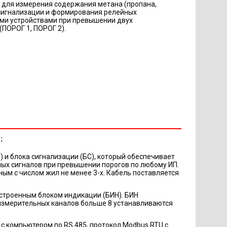
 для измерения содержания метана (пропана,
, сигнализации и формирования релейных
ми устройствами при превышении двух
ПОРОГ 1, ПОРОГ 2).
:
) и блока сигнализации (БС), который обеспечивает
ых сигналов при превышении порогов по любому ИП.
м с числом жил не менее 3-х. Кабель поставляется
встроенным блоком индикации (БИН). БИН
 измерительных каналов больше 8 устанавливаются
с компьютером по RS 485, протокол Modbus RTU с