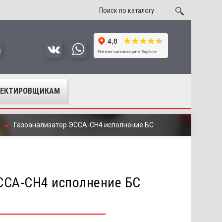
u
ОЕКТИРОВЩИКАМ
Газоанализатор ЭССА-СН4 исполнение БС
ССА-СН4 исполнение БС