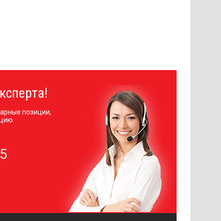
ксперта!
арные позиции,
цию.
05