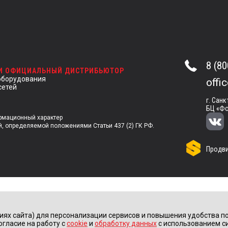
8 (80
 И ОФИЦИАЛЬНЫЙ ДИСТРИБЬЮТОР
оборудования
offi
сетей
г. Санк
БЦ «Фо
ормационный характер
й, определяемой положениями Статьи 437 (2) ГК РФ.
Продви
иях сайта) для персонализации сервисов и повышения удобства по
огласие на работу с
cookie
и
обработку данных
с использованием с