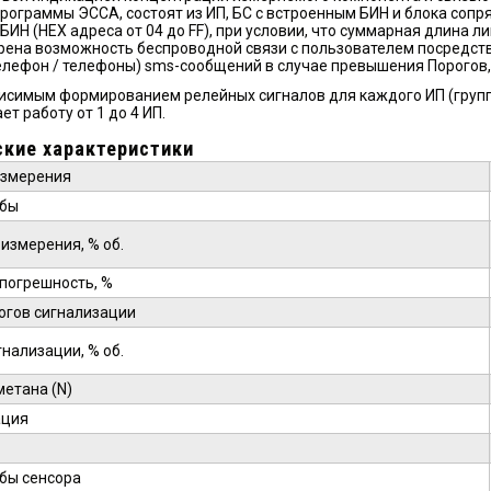
ограммы ЭССА, состоят из ИП, БС с встроенным БИН и блока сопр
0 БИН (HEX адреса от 04 до FF), при условии, что суммарная длина 
ена возможность беспроводной связи с пользователем посредств
елефон / телефоны) sms-сообщений в случае превышения Порогов,
исимым формированием релейных сигналов для каждого ИП (группы И
т работу от 1 до 4 ИП.
ские характеристики
измерения
обы
измерения, % об.
погрешность, %
огов сигнализации
гнализации, % об.
метана (N)
ация
бы сенсора