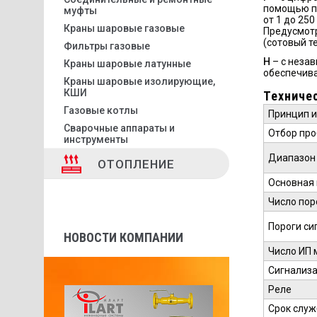
помощью пр
муфты
от 1 до 25
Краны шаровые газовые
Предусмотр
(сотовый т
Фильтры газовые
Н
– с незав
Краны шаровые латунные
обеспечивае
Краны шаровые изолирующие,
КШИ
Техниче
Газовые котлы
Принцип 
Сварочные аппараты и
Отбор пр
инструменты
Диапазон 
ОТОПЛЕНИЕ
Основная 
Число пор
Пороги си
НОВОСТИ КОМПАНИИ
Число ИП 
Сигнализ
Реле
Срок служ