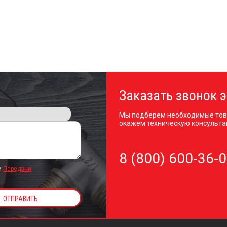
Заказать звонок э
Мы подберем необходимые тов
окажем техническую консульта
8 (800) 600-36-
и
Передачи