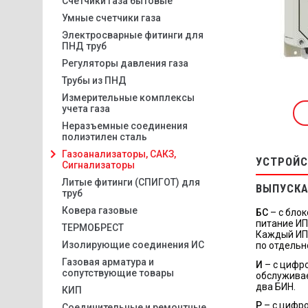
Счетчики газа бытовые
Умные счетчики газа
Электросварные фитинги для
ПНД труб
Регуляторы давления газа
Трубы из ПНД
Измерительные комплексы
учета газа
Неразъемные соединения
полиэтилен сталь
Газоанализаторы, САКЗ,
УСТРОЙС
Сигнализаторы
Литые фитинги (СПИГОТ) для
ВЫПУСКА
труб
Ковера газовые
БС
– с блок
питание ИП
ТЕРМОБРЕСТ
Каждый ИП 
Изолирующие соединения ИС
по отдельн
Газовая арматура и
И
– с цифро
сопутствующие товары
обслуживае
два БИН.
КИП
Р
– с цифро
Соединительные и ремонтные