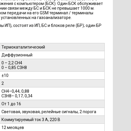
яжения с компьютером (БСК). Один БСК обслуживает
линии связи между БС и БСК не превышает 1000 м.
ом передачи на его GSM терминал / терминалы
 установленных на газоанализаторе.
П), состоят из ИП, БС и блоков реле (БР); один БР
Термокаталитический
Диффузионный
0 – 2,2 СН4
0 – 0,85 С3Н8
±10
2
СН4–0,44; 0,88
С3Н8– 0,17; 0,34
От 1 до 16
Световая, звуковая, релейные сигналы, 2 порога
Коммутируемый ток 3 А, 220 В
12 месяцев