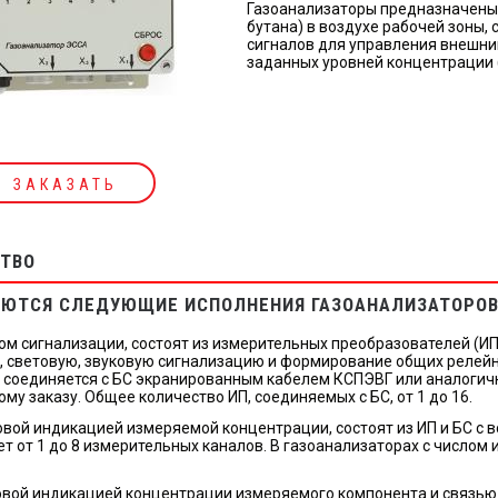
Газоанализаторы предназначены
бутана) в воздухе рабочей зоны
сигналов для управления внешни
заданных уровней концентрации (
ЗАКАЗАТЬ
ТВО
ЮТСЯ СЛЕДУЮЩИЕ ИСПОЛНЕНИЯ ГАЗОАНАЛИЗАТОРОВ
ом сигнализации, состоят из измерительных преобразователей (ИП
, световую, звуковую сигнализацию и формирование общих релейн
соединяется с БС экранированным кабелем КСПЭВГ или аналогичны
ому заказу. Общее количество ИП, соединяемых с БС, от 1 до 16.
вой индикацией измеряемой концентрации, состоят из ИП и БС с 
т от 1 до 8 измерительных каналов. В газоанализаторах с числом
вой индикацией концентрации измеряемого компонента и связью 