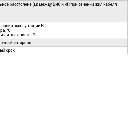
ное расстояние (м) между БИС и ИП при сечении жил кабеля
словия эксплуатации ИП:
ра, °С
ьная влажность, %
очный интервал
ый срок