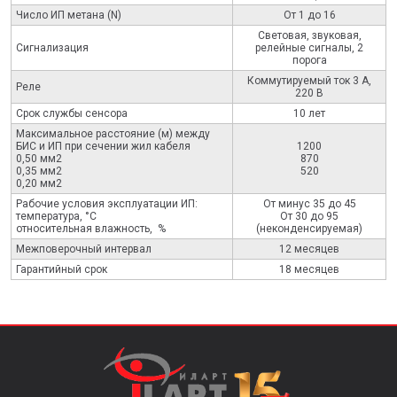
Число ИП метана (N)
От 1 до 16
Световая, звуковая,
Сигнализация
релейные сигналы, 2
порога
Коммутируемый ток 3 А,
Реле
220 В
Срок службы сенсора
10 лет
Максимальное расстояние (м) между
БИС и ИП при сечении жил кабеля
1200
0,50 мм2
870
0,35 мм2
520
0,20 мм2
Рабочие условия эксплуатации ИП:
От минус 35 до 45
температура, °С
От 30 до 95
относительная влажность, %
(неконденсируемая)
Межповерочный интервал
12 месяцев
Гарантийный срок
18 месяцев