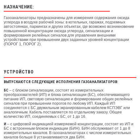
НАЗНАЧЕНИЕ:
Газоанализаторы предназначены для измерения содержания оксида
углерода в воздухе рабочей зоны: в котельных, гаражах, подземных
автостоянках, паркингах и других объектах, где возможно возникновение
повышенной концентрации оксида углерода, сигнализации и
формирования релейных сигналов для управления внешними
устройствами при превышении двух заданных уровней концентрации
(ПОРОГ 1, ПОРОГ 2).
УСТРОЙСТВО
ВЫПУСКАЮТСЯ СЛЕДУЮЩИЕ ИСПОЛНЕНИЯ ГАЗОАНАЛИЗАТОРОВ:
БС
– с блоком сигнализации, состоят из измерительных
преобразователей (ИП) и блока сигнализации (БС), обеспечивающего
питание ИП, световую сигнализацию и формирование общих релейных
сигналов при превышении порогов по любому ИП. Каждый ИП
соединяется с БС двужильным экранированным кабелем КСПЭВГ или
аналогичным. Кабель поставляется по отдельному заказу. Общее
количество ИП, соединяемых с БС, от 1 до 16.
И
– с цифровой индикацией измеряемой концентрации, состоят из ИП и
БС с встроенным блоком индикации (БИН). БИН обслуживает от 1 до 8
измерительных каналов. В газоанализаторах с числом измерительных
каналов больше 8 устанавливаются два БИН.