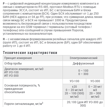
Р
– с цифровой индикацией концентрации измеряемого компонента и
связью с компьютером по RS 485, протокол Modbus RTU с помощью
программы ЭССА, состоят из ИП, БС с встроенным БИН и блока
сопряжения с компьютером (БСК). Один БСК обслуживает от 1 до 250
БИН (HEX адреса от 04 до FF), при условии, что суммарная длина линии
связи между БС и БСК не превышает 1000 м. Предусмотрена
возможность беспроводной связи с пользователем посредством
передачи на его GSM терминал / терминалы (сотовый телефон /
телефоны) sms-сообщений в случае превышения Порогов,
установленных на газоанализаторе.
Н
– с независимым формированием релейных сигналов для каждого ИП
(групп ИП), состоят из ИП, БС и блоков реле (БР); один БР обеспечивает
работу от 1 до 4 ИП.
Технические характеристики
Принцип измерения
Электрохимический
Отбор пробы
Диффузионный
Диапазон измерения, мг/м3
0 – 100
ИП УО-100
0 – 300
ИП УО-300
УО-100
УО-300
Основная погрешность, %
±20
0 – 20 мг/
приведенная
0 – 20 мг/м3
м3
относительная
20 – 100 (300)
20 – 300
мг/м3
мг/м3
20; 100 (для ИП УО-300 до
3
Пороги сигнализации, мг/м
300)