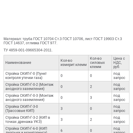
Материал: труба ГОСТ 10704 Ст.3 ГОСТ 10706, лист ГОСТ 19903 Ст.3
ГОСТ 14637, отливка ГОСТ 977.
ТУ 4859-001-09665304-2011.
Кол-во
Цена с
Кол-во
Наименование
силовых
НДС,
измерит.клемм
клемм
руб.
Стройка СКИП-Г-0 (Пункт
под
0
0
контроля утечки газа)
запрос
Стройка СКИП-Г-0-2 (Монтаж
под
0
2
анодного заземления)
запрос
Стройка СКИП-Г-0-3 (Монтаж
под
0
3
анодного заземления)
запрос
Стройка СКИП-Г-3-0
под
3
0
(Трассовые КИП)
запрос
Стройка СКИП-Г-3-2 (КИП в
под
3
2
точках дренажа УКЗ)
запрос
Стройка СКИП-Г-6-0 (КИП
под
6
0
диагн-ки и мониторинга)
запрос