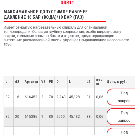
SDR11
МАКСИМАЛЬНОЕ ДОПУСТИМОЕ РАБОЧЕЕ
ДАВЛЕНИЕ 16 БАР (ВОДА)/10 БАР (ГАЗ)
Имеет открытую нагревательную спираль для оптимальной
теплопередачи, большую глубину сопряжения, особо широкую зону
сварки, холодные зоны по бокам и в центре, предотвращающие
вытекание расплавленной массы, упрощает выравнивание несоосности
труб.
вес,
d
d2
Артикул
VE
PE
D
L
L2
Цена, в руб.
кг
Под
32
16
616452
2
70
2.240
45/ 28
91
0,06
запрос
Под
32
20
615386
1
80
2560
45/ 32
88
0,06
запрос
Под