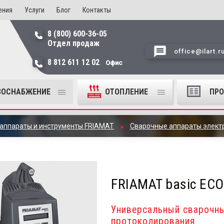
ения
Услуги
Блог
Контакты
8 (800) 600-36-05
Отдел продаж
office@ilart.r
8 812 611 12 02
Офис
ЗОСНАБЖЕНИЕ
ОТОПЛЕНИЕ
ПР
аппараты и инструменты FRIAMAT
Сварочные аппараты элек
FRIAMAT basic ECO
Универсальный сварочны
протоколирования