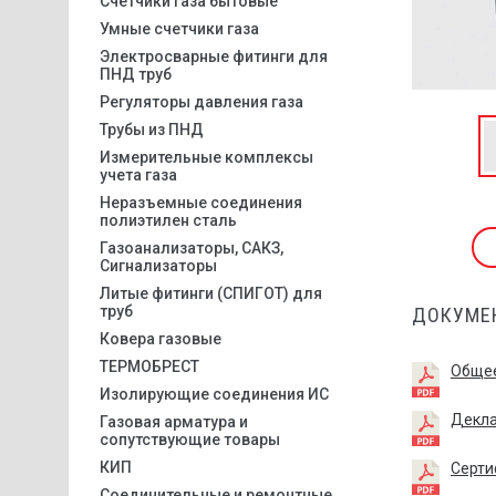
Счетчики газа бытовые
Умные счетчики газа
Электросварные фитинги для
ПНД труб
Регуляторы давления газа
Трубы из ПНД
Измерительные комплексы
учета газа
Неразъемные соединения
полиэтилен сталь
Газоанализаторы, САКЗ,
Сигнализаторы
Литые фитинги (СПИГОТ) для
труб
ДОКУМЕ
Ковера газовые
ТЕРМОБРЕСТ
Общее
Изолирующие соединения ИС
Декла
Газовая арматура и
сопутствующие товары
КИП
Серти
Соединительные и ремонтные