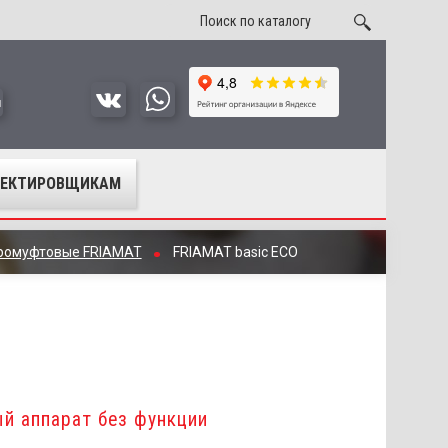
u
ОЕКТИРОВЩИКАМ
тромуфтовые FRIAMAT
FRIAMAT basic ECO
й аппарат без функции