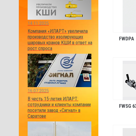
14.11.2025
Компания «ИЛАРТ» увеличила
производство изолирующих
FWDPA
шаровых кранов КШИ в ответ на
рост спроса
16.07.2025
В честь 15-летия ИЛАРТ:
сотрудники и клиенты компании
FWSG 6
посетили завод «Сигнал» в
Саратове