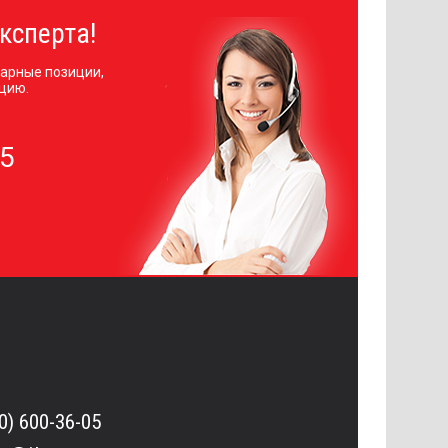
ксперта!
арные позиции,
цию.
05
0) 600-36-05