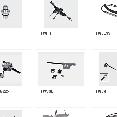
FWFIT
FWLESST
3/225
FWSGE
FWSR