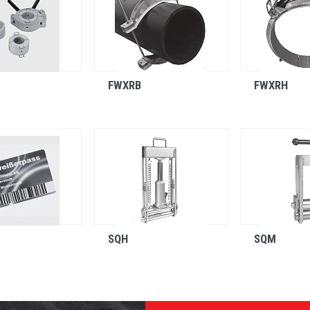
FWXRB
FWXRH
SQH
SQM