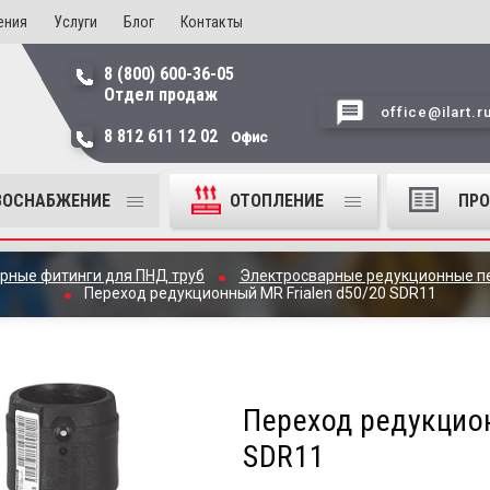
ения
Услуги
Блог
Контакты
8 (800) 600-36-05
Отдел продаж
office@ilart.r
8 812 611 12 02
Офис
ЗОСНАБЖЕНИЕ
ОТОПЛЕНИЕ
ПР
рные фитинги для ПНД труб
Электросварные редукционные п
Переход редукционный MR Frialen d50/20 SDR11
Переход редукцион
SDR11