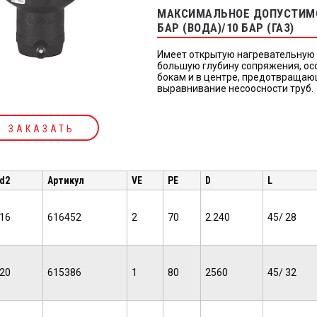
МАКСИМАЛЬНОЕ ДОПУСТИМО
БАР (ВОДА)/10 БАР (ГАЗ)
Имеет открытую нагревательную 
большую глубину сопряжения, ос
бокам и в центре, предотвращаю
выравнивание несоосности труб.
ЗАКАЗАТЬ
d2
Артикул
VE
PE
D
L
16
616452
2
70
2.240
45/ 28
20
615386
1
80
2560
45/ 32