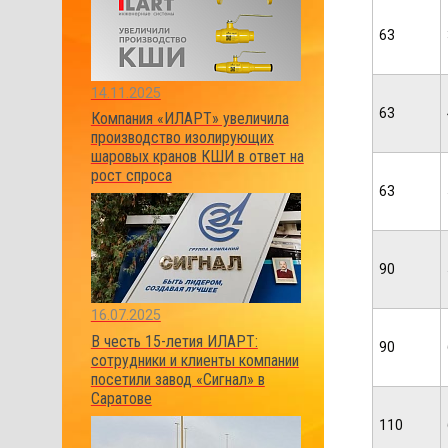
63
14.11.2025
63
Компания «ИЛАРТ» увеличила
производство изолирующих
шаровых кранов КШИ в ответ на
рост спроса
63
90
16.07.2025
В честь 15-летия ИЛАРТ:
90
сотрудники и клиенты компании
посетили завод «Сигнал» в
Саратове
110