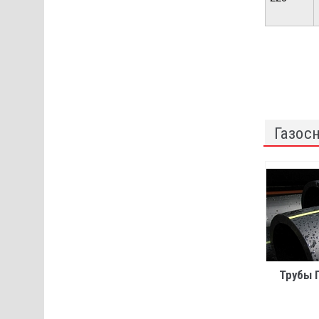
Газос
Трубы 