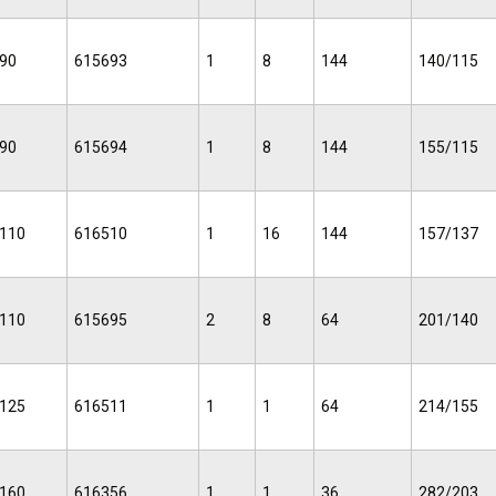
90
615693
1
8
144
140/115
90
615694
1
8
144
155/115
110
616510
1
16
144
157/137
110
615695
2
8
64
201/140
125
616511
1
1
64
214/155
160
616356
1
1
36
282/203