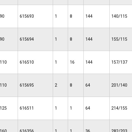
90
615693
1
8
144
140/115
90
615694
1
8
144
155/115
110
616510
1
16
144
157/137
110
615695
2
8
64
201/140
125
616511
1
1
64
214/155
160
616356
1
1
36
282/203