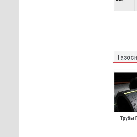
Газос
Трубы 