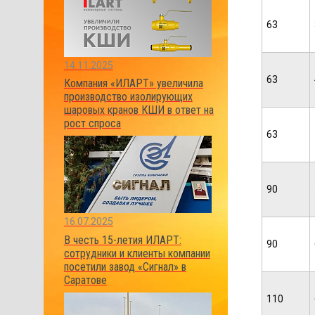
63
14.11.2025
63
Компания «ИЛАРТ» увеличила
производство изолирующих
шаровых кранов КШИ в ответ на
рост спроса
63
90
16.07.2025
В честь 15-летия ИЛАРТ:
90
сотрудники и клиенты компании
посетили завод «Сигнал» в
Саратове
110