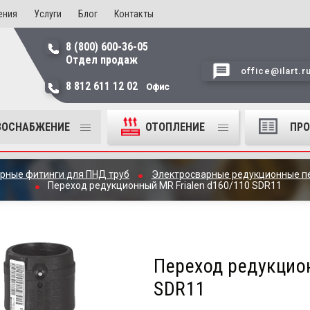
ения
Услуги
Блог
Контакты
8 (800) 600-36-05
Отдел продаж
office@ilart.r
8 812 611 12 02
Офис
ЗОСНАБЖЕНИЕ
ОТОПЛЕНИЕ
ПР
рные фитинги для ПНД труб
Электросварные редукционные п
Переход редукционный MR Frialen d160/110 SDR11
Переход редукцион
SDR11