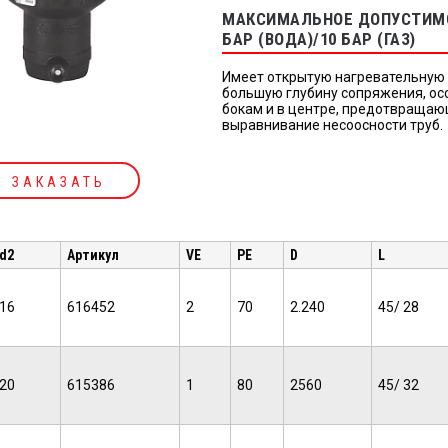
МАКСИМАЛЬНОЕ ДОПУСТИМО
БАР (ВОДА)/10 БАР (ГАЗ)
Имеет открытую нагревательную 
большую глубину сопряжения, ос
бокам и в центре, предотвращаю
выравнивание несоосности труб.
ЗАКАЗАТЬ
d2
Артикул
VE
PE
D
L
16
616452
2
70
2.240
45/ 28
20
615386
1
80
2560
45/ 32