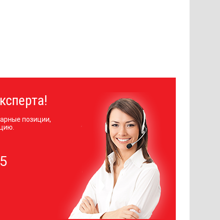
ксперта!
арные позиции,
цию.
05