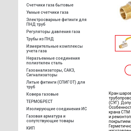
Счетчики газа бытовые
Умные счетчики газа
Электросварные фитинги для
ПНД труб
Регуляторы давления газа
Трубы из ПНД
Измерительные комплексы
учета газа
Неразъемные соединения
полиэтилен сталь
Газоанализаторы, САКЗ,
Сигнализаторы
Литые фитинги (СПИГОТ) для
труб
Кран шаров
Ковера газовые
трубопрово
ТЕРМОБРЕСТ
(СУГ). Доп
Особенност
Изолирующие соединения ИС
крана СТМ 
Газовая арматура и
и ремонтоп
сопутствующие товары
покрытием.
Герметично
КИП
изготовлен