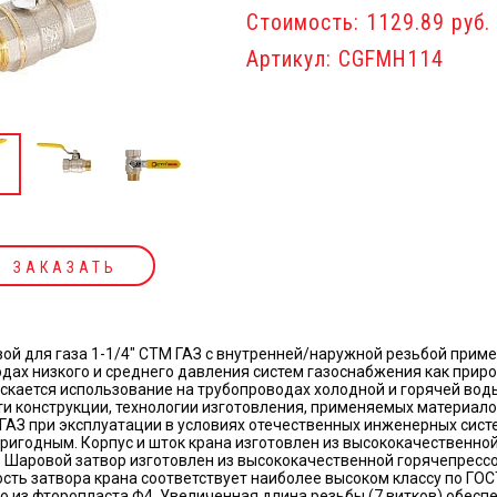
Стоимость: 1129.89 руб.
Артикул: CGFMH114
ЗАКАЗАТЬ
ой для газа 1-1/4" СТМ ГАЗ с внутренней/наружной резьбой приме
дах низкого и среднего давления систем газоснабжения как при
ускается использование на трубопроводах холодной и горячей вод
и конструкции, технологии изготовления, применяемых материал
ГАЗ при эксплуатации в условиях отечественных инженерных сис
ригодным. Корпус и шток крана изготовлен из высококачественно
 Шаровой затвор изготовлен из высококачественной горячепрессо
сть затвора крана соответствует наиболее высоком классу по ГОС
о из фторопласта Ф4. Увеличенная длина резьбы (7 витков) обесп