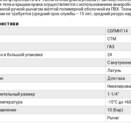
 тела и крышки крана осуществляется с использованием анаэробн
нной ручкой-рычагом жёлтой полимерной оболочкой из ПВХ. Техни
ии не требуется (средний срок службы – 15 лет, средний ресурс нар
ристики
CGFMH114
СТМ
ГАЗ
о в большой упаковке
24
С внутренн
Латунь
ие
Для газа
Никелирова
нительный размер
1-1/4"
емпература
-15°С до +6
давление
10 (Бар)
Рычаг