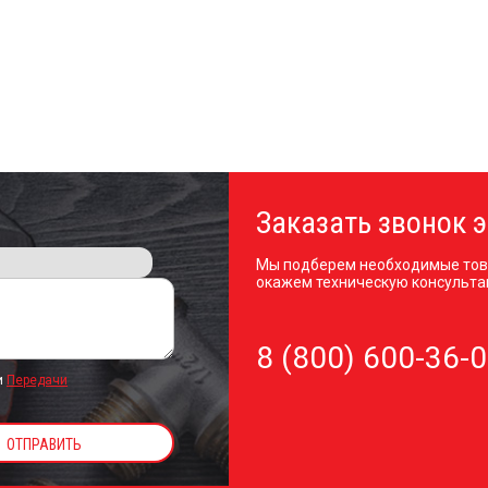
Заказать звонок э
Мы подберем необходимые тов
окажем техническую консульта
8 (800) 600-36-
и
Передачи