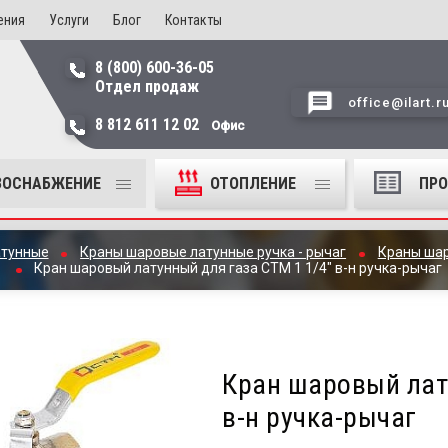
ения
Услуги
Блог
Контакты
8 (800) 600-36-05
Отдел продаж
office@ilart.r
8 812 611 12 02
Офис
ЗОСНАБЖЕНИЕ
ОТОПЛЕНИЕ
ПР
атунные
Краны шаровые латунные ручка - рычаг
Краны шар
Кран шаровый латунный для газа СТМ 1 1/4" в-н ручка-рычаг
Кран шаровый лат
в-н ручка-рычаг