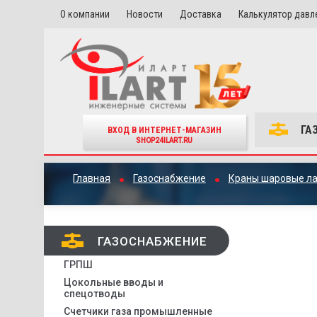
О компании
Новости
Доставка
Калькулятор давл
ГА
ВХОД В ИНТЕРНЕТ-МАГАЗИН
SHOP24ILART.RU
Главная
Газоснабжение
Краны шаровые л
ГАЗОСНАБЖЕНИЕ
ГРПШ
Цокольные вводы и
спецотводы
Счетчики газа промышленные