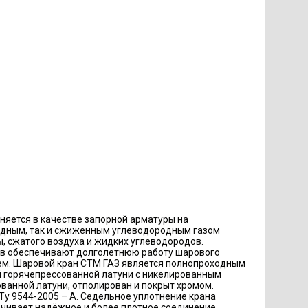
няется в качестве запорной арматуры на
родным, так и сжиженным углеводородным газом
ы, сжатого воздуха и жидких углеводородов.
ов обеспечивают долголетнюю работу шарового
тем. Шаровой кран СТМ ГАЗ является полнопроходным
й горячепрессованной латуни с никелированным
ванной латуни, отполирован и покрыт хромом.
Ту 9544-2005 – А. Седельное уплотнение крана
ечивает надёжное и более плотное соединение.