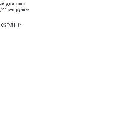
ый для газа
/4" в-н ручка-
: CGFMH114