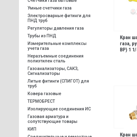
Счетчики газа бытовые
Умные счетчики газа
Электросварные фитинги для
ПНД труб
Регуляторы давления газа
Трубы из ПНД
Кран ш
газа, р
Измерительные комплексы
учета газа
ВР) 1 1/
Неразъемные соединения
полиэтилен сталь
Газоанализаторы, САКЗ,
Сигнализаторы
Литые фитинги (СПИГОТ) для
труб
Ковера газовые
ТЕРМОБРЕСТ
Изолирующие соединения ИС
Газовая арматура и
сопутствующие товары
КИП
Кран ш
Соединительные и ремонтные