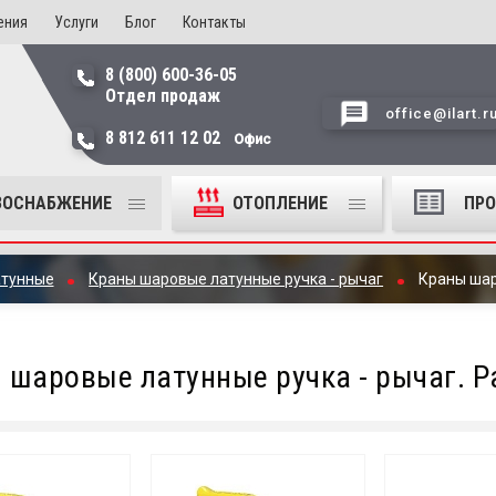
ения
Услуги
Блог
Контакты
8 (800) 600-36-05
Отдел продаж
office@ilart.r
8 812 611 12 02
Офис
ЗОСНАБЖЕНИЕ
ОТОПЛЕНИЕ
ПР
атунные
Краны шаровые латунные ручка - рычаг
Краны шар
 шаровые латунные ручка - рычаг. Р