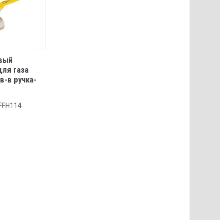
вый
для газа
 в-в ручка-
GFFH114