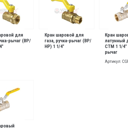
аровой для
Кран шаровой для
Кран шаро
учка-рычаг (ВР/
газа, ручка-рычаг (ВР/
латунный 
4"
НР) 1 1/4"
СТМ 1 1/4"
рычаг
Артикул: C
аровый