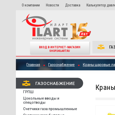
О компании
Новости
Доставка
Калькулятор давл
ГА
ВХОД В ИНТЕРНЕТ-МАГАЗИН
SHOP24ILART.RU
Главная
Газоснабжение
Краны шаровые л
ГАЗОСНАБЖЕНИЕ
Краны
ГРПШ
Цокольные вводы и
спецотводы
Счетчики газа промышленные