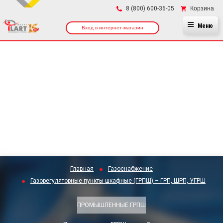
×
Корзина
8 (800) 600-36-05
Меню
Вход в интернет-магазин
Главная
Газоснабжение
Газорегуляторные пункты шкафные (ГРПШ) – ГРП, ШРП, УГРШ
ПРОМЫШЛЕННЫЕ ГРПШ