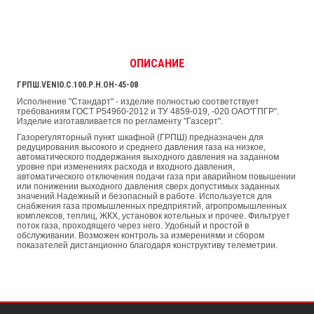
ОПИСАНИЕ
ГРПШ.VENIO.C.100.Р.Н.ОН-45-08
Исполнение "Стандарт" - изделие полностью соответствует
требованиям ГОСТ Р54960-2012 и ТУ 4859-019, -020 ОАО"ГПГР".
Изделие изготавливается по регламенту "Газсерт".
Газорегуляторный пункт шкафной (ГРПШ) предназначен для
редуцирования высокого и среднего давления газа на низкое,
автоматического поддержания выходного давления на заданном
уровне при изменениях расхода и входного давления,
автоматического отключения подачи газа при аварийном повышении
или понижении выходного давления сверх допустимых заданных
значений.Надежный и безопасный в работе. Используется для
снабжения газа промышленных предприятий, агропромышленных
комплексов, теплиц, ЖКХ, установок котельных и прочее. Фильтрует
поток газа, проходящего через него. Удобный и простой в
обслуживании. Возможен контроль за измерениями и сбором
показателей дистанционно благодаря конструктиву телеметрии.