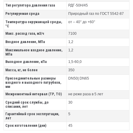
Тип регулятора давления газа
РДГ-50Н/45
Регулируемая среда
Природный газ по ГОСТ 5542-87
Температура окружающей среды,
от – 40° до +60°
°C
Макс. расход газа, м3/ч
7100
Входное давление, МПа
1,2
Максимальное входное давление,
1,2
МПа
Выходное давление, кПа
1,5-60,0
Масса, кг, не более
350
Присоединительные размеры
DN50| DN65
входного и выходного патрубков,
мм
Межремонтный интервал (ТР, ТО)
не реже раза в 5 лет
Средний срок службы, до
30
списания, лет
Гарантийный срок эксплуатации,
5
лет
Срок изготовления (дни)
45