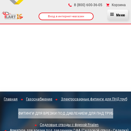
×
Корзина
8 (800) 600-36-05
Меню
Вход в интернет-магазин
Главная
Газоснабжение
Электросварные фитинги для ПНД труб
ФИТИНГИ ДЛЯ ВРЕЗКИ ПОД ДАВЛЕНИЕМ ДЛЯ ПНД ТРУБ
Седловые отводы с фрезой Frialen
Арматура для врезки под давлением DAA (Седловой отвод - Седелка)