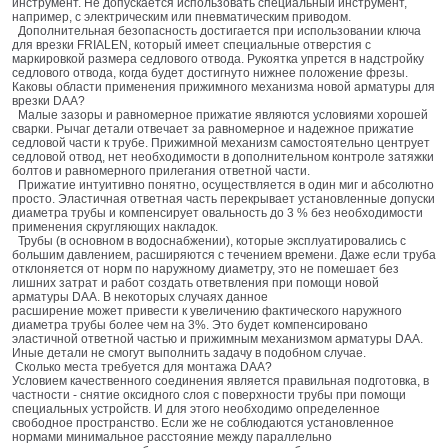
инструмент. Не допускается использовать специальный инструмент,
например, с электрическим или пневматическим приводом.
Дополнительная безопасность достигается при использовании ключа
для врезки FRIALEN, который имеет специальные отверстия с
маркировкой размера седлового отвода. Рукоятка упрется в надстройку
седлового отвода, когда будет достигнуто нижнее положение фрезы.
Каковы области применения прижимного механизма новой арматуры для
врезки DAA?
Малые зазоры и равномерное прижатие являются условиями хорошей
сварки. Рычаг детали отвечает за равномерное и надежное прижатие
седловой части к трубе. Прижимной механизм самостоятельно центрует
седловой отвод, нет необходимости в дополнительном контроле затяжки
болтов и равномерного прилегания ответной части.
Прижатие интуитивно понятно, осуществляется в один миг и абсолютно
просто. Эластичная ответная часть перекрывает установленные допуски
диаметра трубы и компенсирует овальность до 3 % без необходимости
применения скругляющих накладок.
Трубы (в основном в водоснабжении), которые эксплуатировались с
большим давлением, расширяются с течением времени. Даже если труба
отклоняется от норм по наружному диаметру, это не помешает без
лишних затрат и работ создать ответвления при помощи новой
арматуры DAA. В некоторых случаях данное
расширение может привести к увеличению фактического наружного
диаметра трубы более чем на 3%. Это будет компенсировано
эластичной ответной частью и прижимным механизмом арматуры DAA.
Иные детали не смогут выполнить задачу в подобном случае.
Сколько места требуется для монтажа DAA?
Условием качественного соединения является правильная подготовка, в
частности - снятие оксидного слоя с поверхности трубы при помощи
специальных устройств. И для этого необходимо определенное
свободное пространство. Если же не соблюдаются установленное
нормами минимальное расстояние между параллельно