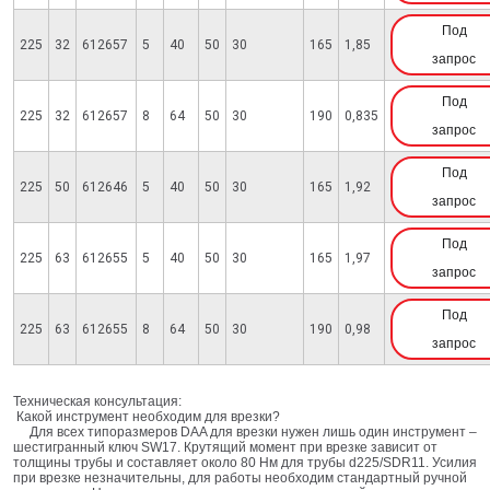
Под
225
32
612657
5
40
50
30
165
1,85
запрос
Под
225
32
612657
8
64
50
30
190
0,835
запрос
Под
225
50
612646
5
40
50
30
165
1,92
запрос
Под
225
63
612655
5
40
50
30
165
1,97
запрос
Под
225
63
612655
8
64
50
30
190
0,98
запрос
Техническая консультация:
Какой инструмент необходим для врезки?
Для всех типоразмеров DAA для врезки нужен лишь один инструмент –
шестигранный ключ SW17. Крутящий момент при врезке зависит от
толщины трубы и составляет около 80 Нм для трубы d225/SDR11. Усилия
при врезке незначительны, для работы необходим стандартный ручной