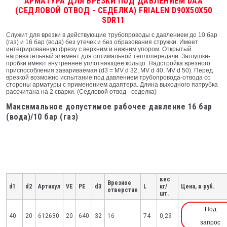
АРМАТУРА ДЛЯ ВРЕЗКИ ПОД ДАВЛЕНИЕМ DAA
(СЕДЛОВОЙ ОТВОД - СЕДЕЛКА) FRIALEN D90X50X50
SDR11
Служит для врезки в действующие трубопроводы с давлением до 10 бар
(газ) и 16 бар (вода) без утечек и без образования стружки. Имеет
интегрированную фрезу с верхним и нижним упором. Открытый
нагревательный элемент для оптимальной теплопередачи. Заглушки-
пробки имеют внутреннее уплотняющее кольцо. Надстройка врезного
приспособления завариваемая (d3 = MV d 32, MV d 40, MV d 50). Перед
врезкой возможно испытание под давлением трубопровода-отвода со
стороны арматуры с применением адаптера. Длина выходного патрубка
рассчитана на 2 сварки. (Седловой отвод - седелка)
Максимальное допустимое рабочее давление 16 бар
(вода)/10 бар (газ)
вес
Врезное
d1
d2
Артикул
VE
PE
d3
L
кг/
Цена, в руб.
отверстие
шт.
Под
40
20
612630
20
640
32
16
74
0,29
запрос