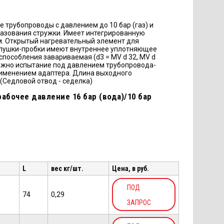
 трубопроводы с давлением до 10 бар (газ) и
образования стружки. Имеет интегрированную
м. Открытый нагревательный элемент для
глушки-пробки имеют внутреннее уплотняющее
способления завариваемая (d3 = MV d 32, MV d
можно испытание под давлением трубопровода-
рименением адаптера. Длина выходного
 (Седловой отвод - седелка)
абочее давление 16 бар (вода)/10 бар
L
вес кг/шт.
Цена, в руб.
ПОД
74
0,29
ЗАПРОС