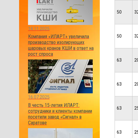
50
3
14.11.2025
50
3
Компания «ИЛАРТ» увеличила
производство изолирующих
шаровых кранов КШИ в ответ на
рост спроса
63
2
63
2
16.07.2025
В честь 15-летия ИЛАРТ:
63
2
сотрудники и клиенты компании
посетили завод «Сигнал» в
Саратове
63
2