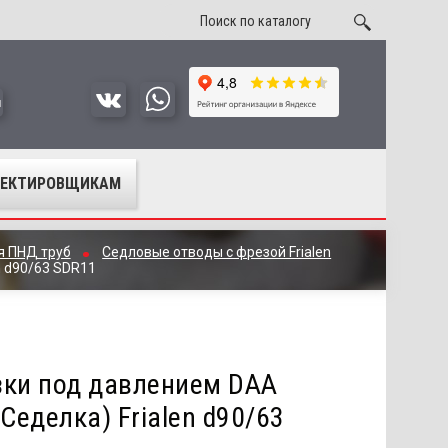
u
ОЕКТИРОВЩИКАМ
я ПНД труб
Седловые отводы с фрезой Frialen
n d90/63 SDR11
зки под давлением DAA
Седелка) Frialen d90/63