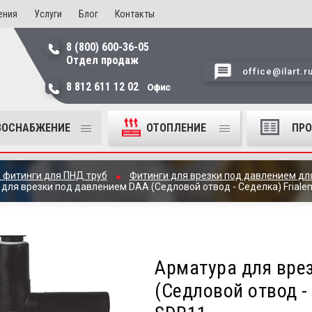
ения
Услуги
Блог
Контакты
8 (800) 600-36-05
Отдел продаж
office@ilart.r
8 812 611 12 02
Офис
ЗОСНАБЖЕНИЕ
ОТОПЛЕНИЕ
ПР
 фитинги для ПНД труб
Фитинги для врезки под давлением дл
для врезки под давлением DAA (Седловой отвод - Седелка) Friale
Арматура для вре
(Седловой отвод - 