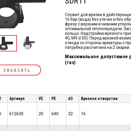
SDR11
Служит для врезки в действующие
16 бар (вода) без утечек и без 
фрезу с верхним и нижним упоро
оптимальной теплопередачи. За
кольцо. Надстройка врезного при
40, MV d 50). Перед врезкой воз
отвода со стороны арматуры с п
патрубка рассчитана на 2 сварки.
Максимальное допустимое р
(газ)
ЗАКАЗАТЬ
2
Артикул
VE
PE
d3
Врезное отверстие
0
612630
20
640
32
16