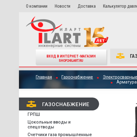
О компании
Новости
Доставка
Калькулятор давл
ГА
ВХОД В ИНТЕРНЕТ-МАГАЗИН
SHOP24ILART.RU
Главная
Газоснабжение
Электросварные
Арматура 
ГАЗОСНАБЖЕНИЕ
ГРПШ
Цокольные вводы и
спецотводы
Счетчики газа промышленные