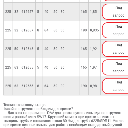
Под
225
32
612657
5
40
50
30
165
1,85
запрос
Под
225
32
612657
8
64
50
30
190
0,835
запрос
Под
225
50
612646
5
40
50
30
165
1,92
запрос
Под
225
63
612655
5
40
50
30
165
1,97
запрос
Под
225
63
612655
8
64
50
30
190
0,98
запрос
Техническая консультация:
Какой инструмент необходим для врезки?
Для всех типоразмеров DAA для врезки нужен лишь один инструмент –
шестигранный ключ SW17. Крутящий момент при врезке зависит от
толщины трубы и составляет около 80 Нм для трубы d225/SDR11. Усилия
при врезке незначительны, для работы необходим стандартный ручной