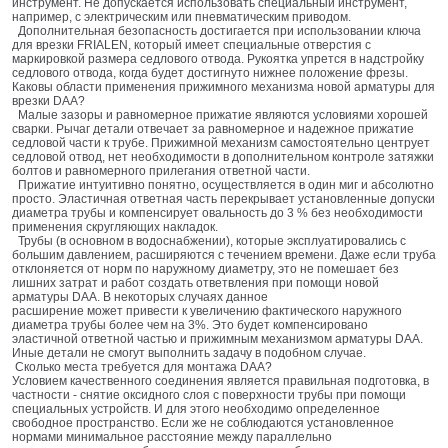
инструмент. Не допускается использовать специальный инструмент,
например, с электрическим или пневматическим приводом.
Дополнительная безопасность достигается при использовании ключа
для врезки FRIALEN, который имеет специальные отверстия с
маркировкой размера седлового отвода. Рукоятка упрется в надстройку
седлового отвода, когда будет достигнуто нижнее положение фрезы.
Каковы области применения прижимного механизма новой арматуры для
врезки DAA?
Малые зазоры и равномерное прижатие являются условиями хорошей
сварки. Рычаг детали отвечает за равномерное и надежное прижатие
седловой части к трубе. Прижимной механизм самостоятельно центрует
седловой отвод, нет необходимости в дополнительном контроле затяжки
болтов и равномерного прилегания ответной части.
Прижатие интуитивно понятно, осуществляется в один миг и абсолютно
просто. Эластичная ответная часть перекрывает установленные допуски
диаметра трубы и компенсирует овальность до 3 % без необходимости
применения скругляющих накладок.
Трубы (в основном в водоснабжении), которые эксплуатировались с
большим давлением, расширяются с течением времени. Даже если труба
отклоняется от норм по наружному диаметру, это не помешает без
лишних затрат и работ создать ответвления при помощи новой
арматуры DAA. В некоторых случаях данное
расширение может привести к увеличению фактического наружного
диаметра трубы более чем на 3%. Это будет компенсировано
эластичной ответной частью и прижимным механизмом арматуры DAA.
Иные детали не смогут выполнить задачу в подобном случае.
Сколько места требуется для монтажа DAA?
Условием качественного соединения является правильная подготовка, в
частности - снятие оксидного слоя с поверхности трубы при помощи
специальных устройств. И для этого необходимо определенное
свободное пространство. Если же не соблюдаются установленное
нормами минимальное расстояние между параллельно