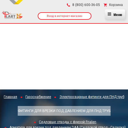
×
Корзина
8 (800) 600-36-05
Меню
Вход в интернет-магазин
Главная
Газоснабжение
Электросварные фитинги для ПНД труб
ФИТИНГИ ДЛЯ ВРЕЗКИ ПОД ДАВЛЕНИЕМ ДЛЯ ПНД ТРУБ
Седловые отводы с фрезой Frialen
Арматура для врезки под давлением DAA (Седловой отвод - Седелка)