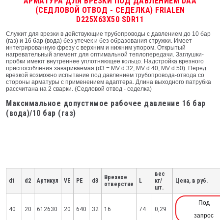
АРМАТУРА ДЛЯ ВРЕЗКИ ПОД ДАВЛЕНИЕМ DAA
(СЕДЛОВОЙ ОТВОД - СЕДЕЛКА) FRIALEN
D225X63X50 SDR11
Служит для врезки в действующие трубопроводы с давлением до 10 бар
(газ) и 16 бар (вода) без утечек и без образования стружки. Имеет
интегрированную фрезу с верхним и нижним упором. Открытый
нагревательный элемент для оптимальной теплопередачи. Заглушки-
пробки имеют внутреннее уплотняющее кольцо. Надстройка врезного
приспособления завариваемая (d3 = MV d 32, MV d 40, MV d 50). Перед
врезкой возможно испытание под давлением трубопровода-отвода со
стороны арматуры с применением адаптера. Длина выходного патрубка
рассчитана на 2 сварки. (Седловой отвод - седелка)
Максимальное допустимое рабочее давление 16 бар
(вода)/10 бар (газ)
вес
Врезное
d1
d2
Артикул
VE
PE
d3
L
кг/
Цена, в руб.
отверстие
шт.
Под
40
20
612630
20
640
32
16
74
0,29
запрос