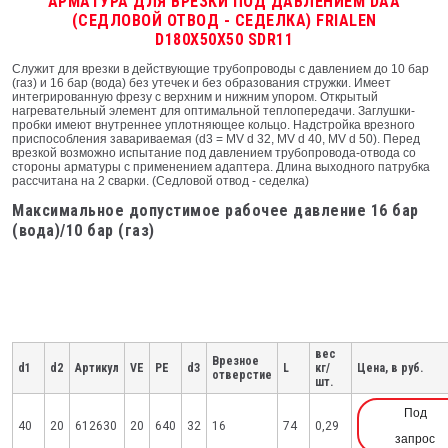
АРМАТУРА ДЛЯ ВРЕЗКИ ПОД ДАВЛЕНИЕМ DAA
(СЕДЛОВОЙ ОТВОД - СЕДЕЛКА) FRIALEN
D180X50X50 SDR11
Служит для врезки в действующие трубопроводы с давлением до 10 бар
(газ) и 16 бар (вода) без утечек и без образования стружки. Имеет
интегрированную фрезу с верхним и нижним упором. Открытый
нагревательный элемент для оптимальной теплопередачи. Заглушки-
пробки имеют внутреннее уплотняющее кольцо. Надстройка врезного
приспособления завариваемая (d3 = MV d 32, MV d 40, MV d 50). Перед
врезкой возможно испытание под давлением трубопровода-отвода со
стороны арматуры с применением адаптера. Длина выходного патрубка
рассчитана на 2 сварки. (Седловой отвод - седелка)
Максимальное допустимое рабочее давление 16 бар
(вода)/10 бар (газ)
вес
Врезное
d1
d2
Артикул
VE
PE
d3
L
кг/
Цена, в руб.
отверстие
шт.
Под
40
20
612630
20
640
32
16
74
0,29
запрос