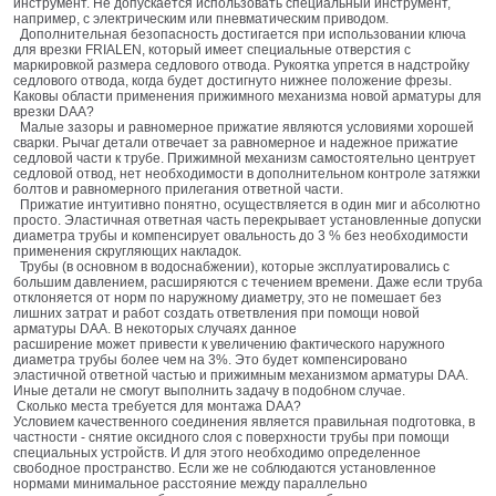
инструмент. Не допускается использовать специальный инструмент,
например, с электрическим или пневматическим приводом.
Дополнительная безопасность достигается при использовании ключа
для врезки FRIALEN, который имеет специальные отверстия с
маркировкой размера седлового отвода. Рукоятка упрется в надстройку
седлового отвода, когда будет достигнуто нижнее положение фрезы.
Каковы области применения прижимного механизма новой арматуры для
врезки DAA?
Малые зазоры и равномерное прижатие являются условиями хорошей
сварки. Рычаг детали отвечает за равномерное и надежное прижатие
седловой части к трубе. Прижимной механизм самостоятельно центрует
седловой отвод, нет необходимости в дополнительном контроле затяжки
болтов и равномерного прилегания ответной части.
Прижатие интуитивно понятно, осуществляется в один миг и абсолютно
просто. Эластичная ответная часть перекрывает установленные допуски
диаметра трубы и компенсирует овальность до 3 % без необходимости
применения скругляющих накладок.
Трубы (в основном в водоснабжении), которые эксплуатировались с
большим давлением, расширяются с течением времени. Даже если труба
отклоняется от норм по наружному диаметру, это не помешает без
лишних затрат и работ создать ответвления при помощи новой
арматуры DAA. В некоторых случаях данное
расширение может привести к увеличению фактического наружного
диаметра трубы более чем на 3%. Это будет компенсировано
эластичной ответной частью и прижимным механизмом арматуры DAA.
Иные детали не смогут выполнить задачу в подобном случае.
Сколько места требуется для монтажа DAA?
Условием качественного соединения является правильная подготовка, в
частности - снятие оксидного слоя с поверхности трубы при помощи
специальных устройств. И для этого необходимо определенное
свободное пространство. Если же не соблюдаются установленное
нормами минимальное расстояние между параллельно