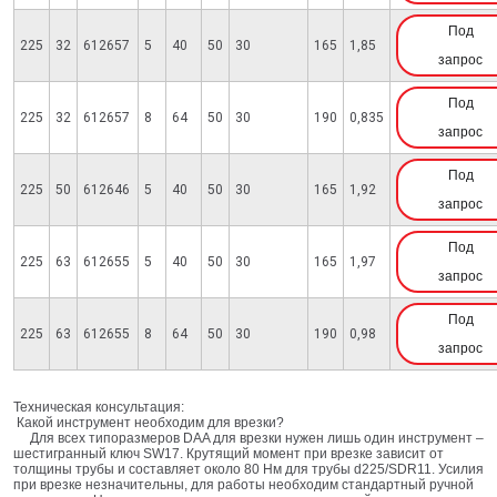
Под
225
32
612657
5
40
50
30
165
1,85
запрос
Под
225
32
612657
8
64
50
30
190
0,835
запрос
Под
225
50
612646
5
40
50
30
165
1,92
запрос
Под
225
63
612655
5
40
50
30
165
1,97
запрос
Под
225
63
612655
8
64
50
30
190
0,98
запрос
Техническая консультация:
Какой инструмент необходим для врезки?
Для всех типоразмеров DAA для врезки нужен лишь один инструмент –
шестигранный ключ SW17. Крутящий момент при врезке зависит от
толщины трубы и составляет около 80 Нм для трубы d225/SDR11. Усилия
при врезке незначительны, для работы необходим стандартный ручной