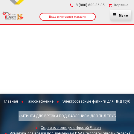
×
Корзина
8 (800) 600-36-05
Меню
Вход в интернет-магазин
Главная
Газоснабжение
Электросварные фитинги для ПНД труб
ФИТИНГИ ДЛЯ ВРЕЗКИ ПОД ДАВЛЕНИЕМ ДЛЯ ПНД ТРУБ
Седловые отводы с фрезой Frialen
Арматура для врезки под давлением DAA (Седловой отвод - Седелка)