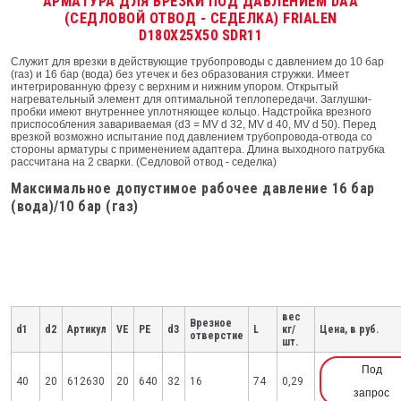
АРМАТУРА ДЛЯ ВРЕЗКИ ПОД ДАВЛЕНИЕМ DAA
(СЕДЛОВОЙ ОТВОД - СЕДЕЛКА) FRIALEN
D180X25X50 SDR11
Служит для врезки в действующие трубопроводы с давлением до 10 бар
(газ) и 16 бар (вода) без утечек и без образования стружки. Имеет
интегрированную фрезу с верхним и нижним упором. Открытый
нагревательный элемент для оптимальной теплопередачи. Заглушки-
пробки имеют внутреннее уплотняющее кольцо. Надстройка врезного
приспособления завариваемая (d3 = MV d 32, MV d 40, MV d 50). Перед
врезкой возможно испытание под давлением трубопровода-отвода со
стороны арматуры с применением адаптера. Длина выходного патрубка
рассчитана на 2 сварки. (Седловой отвод - седелка)
Максимальное допустимое рабочее давление 16 бар
(вода)/10 бар (газ)
вес
Врезное
d1
d2
Артикул
VE
PE
d3
L
кг/
Цена, в руб.
отверстие
шт.
Под
40
20
612630
20
640
32
16
74
0,29
запрос