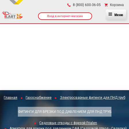
×
Корзина
8 (800) 600-36-05
Меню
Вход в интернет-магазин
Главная
Газоснабжение
Электросварные фитинги для ПНД труб
ФИТИНГИ ДЛЯ ВРЕЗКИ ПОД ДАВЛЕНИЕМ ДЛЯ ПНД ТРУБ
Седловые отводы с фрезой Frialen
Арматура для врезки под давлением DAA (Седловой отвод - Седелка)