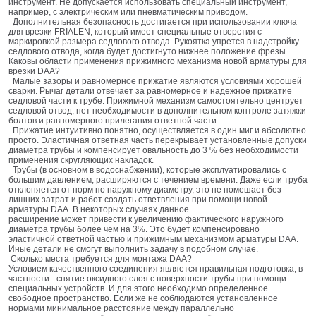
инструмент. Не допускается использовать специальный инструмент,
например, с электрическим или пневматическим приводом.
Дополнительная безопасность достигается при использовании ключа
для врезки FRIALEN, который имеет специальные отверстия с
маркировкой размера седлового отвода. Рукоятка упрется в надстройку
седлового отвода, когда будет достигнуто нижнее положение фрезы.
Каковы области применения прижимного механизма новой арматуры для
врезки DAA?
Малые зазоры и равномерное прижатие являются условиями хорошей
сварки. Рычаг детали отвечает за равномерное и надежное прижатие
седловой части к трубе. Прижимной механизм самостоятельно центрует
седловой отвод, нет необходимости в дополнительном контроле затяжки
болтов и равномерного прилегания ответной части.
Прижатие интуитивно понятно, осуществляется в один миг и абсолютно
просто. Эластичная ответная часть перекрывает установленные допуски
диаметра трубы и компенсирует овальность до 3 % без необходимости
применения скругляющих накладок.
Трубы (в основном в водоснабжении), которые эксплуатировались с
большим давлением, расширяются с течением времени. Даже если труба
отклоняется от норм по наружному диаметру, это не помешает без
лишних затрат и работ создать ответвления при помощи новой
арматуры DAA. В некоторых случаях данное
расширение может привести к увеличению фактического наружного
диаметра трубы более чем на 3%. Это будет компенсировано
эластичной ответной частью и прижимным механизмом арматуры DAA.
Иные детали не смогут выполнить задачу в подобном случае.
Сколько места требуется для монтажа DAA?
Условием качественного соединения является правильная подготовка, в
частности - снятие оксидного слоя с поверхности трубы при помощи
специальных устройств. И для этого необходимо определенное
свободное пространство. Если же не соблюдаются установленное
нормами минимальное расстояние между параллельно