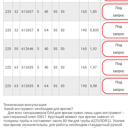
Под
225
32
612657
5
40
50
30
165
1,85
запрос
Под
225
32
612657
8
64
50
30
190
0,835
запрос
Под
225
50
612646
5
40
50
30
165
1,92
запрос
Под
225
63
612655
5
40
50
30
165
1,97
запрос
Под
225
63
612655
8
64
50
30
190
0,98
запрос
Техническая консультация:
Какой инструмент необходим для врезки?
Для всех типоразмеров DAA для врезки нужен лишь один инструмент –
шестигранный ключ SW17. Крутящий момент при врезке зависит от
толщины трубы и составляет около 80 Нм для трубы d225/SDR11. Усилия
при врезке незначительны, для работы необходим стандартный ручной