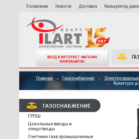
О компании
Новости
Доставка
Калькулятор давл
ГА
ВХОД В ИНТЕРНЕТ-МАГАЗИН
SHOP24ILART.RU
Главная
Газоснабжение
Электросварные
Арматура дл
ГАЗОСНАБЖЕНИЕ
ГРПШ
Цокольные вводы и
спецотводы
Счетчики газа промышленные