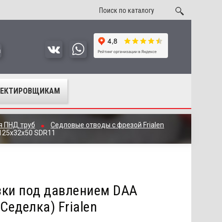
u
ОЕКТИРОВЩИКАМ
я ПНД труб
Седловые отводы с фрезой Frialen
d125x32x50 SDR11
зки под давлением DAA
Седелка) Frialen