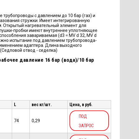
 трубопроводы с давлением до 10 бар (газ) и
образования стружки. Имеет интегрированную
м. Открытый нагревательный элемент для
глушки-пробки имеют внутреннее уплотняющее
способления завариваемая (d3 = MV d 32, MV d
можно испытание под давлением трубопровода-
рименением адаптера. Длина выходного
 (Седловой отвод - седелка)
абочее давление 16 бар (вода)/10 бар
L
вес кг/шт.
Цена, в руб.
ПОД
74
0,29
ЗАПРОС