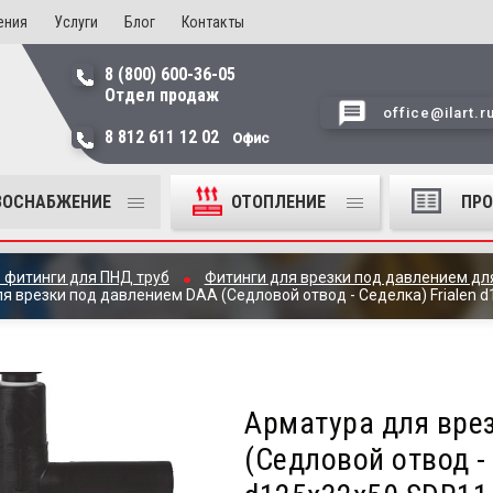
ения
Услуги
Блог
Контакты
8 (800) 600-36-05
Отдел продаж
office@ilart.r
8 812 611 12 02
Офис
ЗОСНАБЖЕНИЕ
ОТОПЛЕНИЕ
ПР
 фитинги для ПНД труб
Фитинги для врезки под давлением дл
я врезки под давлением DAA (Седловой отвод - Седелка) Frialen 
Арматура для вре
(Седловой отвод - 