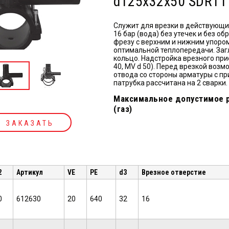
d125x32x50 SDR11
Служит для врезки в действующие
16 бар (вода) без утечек и без 
фрезу с верхним и нижним упоро
оптимальной теплопередачи. За
кольцо. Надстройка врезного при
40, MV d 50). Перед врезкой воз
отвода со стороны арматуры с п
патрубка рассчитана на 2 сварки.
Максимальное допустимое р
(газ)
ЗАКАЗАТЬ
2
Артикул
VE
PE
d3
Врезное отверстие
0
612630
20
640
32
16