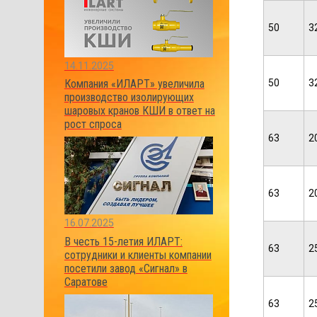
50
3
14.11.2025
50
3
Компания «ИЛАРТ» увеличила
производство изолирующих
шаровых кранов КШИ в ответ на
рост спроса
63
2
63
2
16.07.2025
В честь 15-летия ИЛАРТ:
63
2
сотрудники и клиенты компании
посетили завод «Сигнал» в
Саратове
63
2