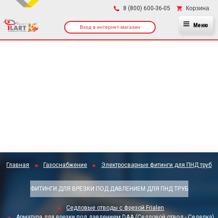
×
Корзина
8 (800) 600-36-05
Меню
Вход в интернет-магазин
Главная
Газоснабжение
Электросварные фитинги для ПНД труб
ФИТИНГИ ДЛЯ ВРЕЗКИ ПОД ДАВЛЕНИЕМ ДЛЯ ПНД ТРУБ
Седловые отводы с фрезой Frialen
Арматура для врезки под давлением DAA (Седловой отвод - Седелка)