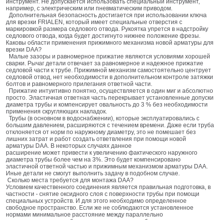
инструмент. Не допускается использовать специальный инструмент,
например, с электрическим или пневматическим приводом.
Дополнительная безопасность достигается при использовании ключа
для врезки FRIALEN, который имеет специальные отверстия с
маркировкой размера седлового отвода. Рукоятка упрется в надстройку
седлового отвода, когда будет достигнуто нижнее положение фрезы.
Каковы области применения прижимного механизма новой арматуры для
врезки DAA?
Малые зазоры и равномерное прижатие являются условиями хорошей
сварки. Рычаг детали отвечает за равномерное и надежное прижатие
седловой части к трубе. Прижимной механизм самостоятельно центрует
седловой отвод, нет необходимости в дополнительном контроле затяжки
болтов и равномерного прилегания ответной части.
Прижатие интуитивно понятно, осуществляется в один миг и абсолютно
просто. Эластичная ответная часть перекрывает установленные допуски
диаметра трубы и компенсирует овальность до 3 % без необходимости
применения скругляющих накладок.
Трубы (в основном в водоснабжении), которые эксплуатировались с
большим давлением, расширяются с течением времени. Даже если труба
отклоняется от норм по наружному диаметру, это не помешает без
лишних затрат и работ создать ответвления при помощи новой
арматуры DAA. В некоторых случаях данное
расширение может привести к увеличению фактического наружного
диаметра трубы более чем на 3%. Это будет компенсировано
эластичной ответной частью и прижимным механизмом арматуры DAA.
Иные детали не смогут выполнить задачу в подобном случае.
Сколько места требуется для монтажа DAA?
Условием качественного соединения является правильная подготовка, в
частности - снятие оксидного слоя с поверхности трубы при помощи
специальных устройств. И для этого необходимо определенное
свободное пространство. Если же не соблюдаются установленное
нормами минимальное расстояние между параллельно