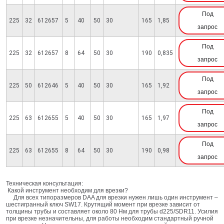
Под
225
32
612657
5
40
50
30
165
1,85
запрос
Под
225
32
612657
8
64
50
30
190
0,835
запрос
Под
225
50
612646
5
40
50
30
165
1,92
запрос
Под
225
63
612655
5
40
50
30
165
1,97
запрос
Под
225
63
612655
8
64
50
30
190
0,98
запрос
Техническая консультация:
Какой инструмент необходим для врезки?
Для всех типоразмеров DAA для врезки нужен лишь один инструмент –
шестигранный ключ SW17. Крутящий момент при врезке зависит от
толщины трубы и составляет около 80 Нм для трубы d225/SDR11. Усилия
при врезке незначительны, для работы необходим стандартный ручной