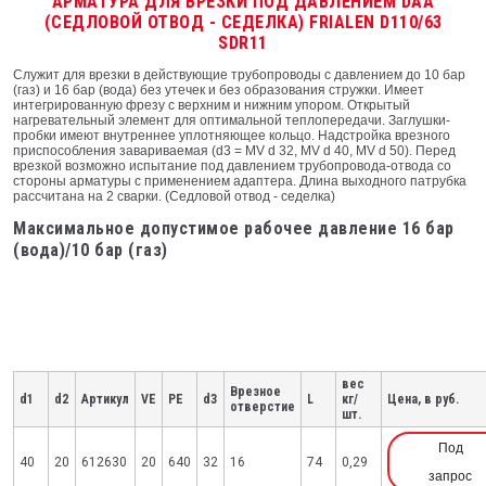
АРМАТУРА ДЛЯ ВРЕЗКИ ПОД ДАВЛЕНИЕМ DAA
(СЕДЛОВОЙ ОТВОД - СЕДЕЛКА) FRIALEN D110/63
SDR11
Служит для врезки в действующие трубопроводы с давлением до 10 бар
(газ) и 16 бар (вода) без утечек и без образования стружки. Имеет
интегрированную фрезу с верхним и нижним упором. Открытый
нагревательный элемент для оптимальной теплопередачи. Заглушки-
пробки имеют внутреннее уплотняющее кольцо. Надстройка врезного
приспособления завариваемая (d3 = MV d 32, MV d 40, MV d 50). Перед
врезкой возможно испытание под давлением трубопровода-отвода со
стороны арматуры с применением адаптера. Длина выходного патрубка
рассчитана на 2 сварки. (Седловой отвод - седелка)
Максимальное допустимое рабочее давление 16 бар
(вода)/10 бар (газ)
вес
Врезное
d1
d2
Артикул
VE
PE
d3
L
кг/
Цена, в руб.
отверстие
шт.
Под
40
20
612630
20
640
32
16
74
0,29
запрос