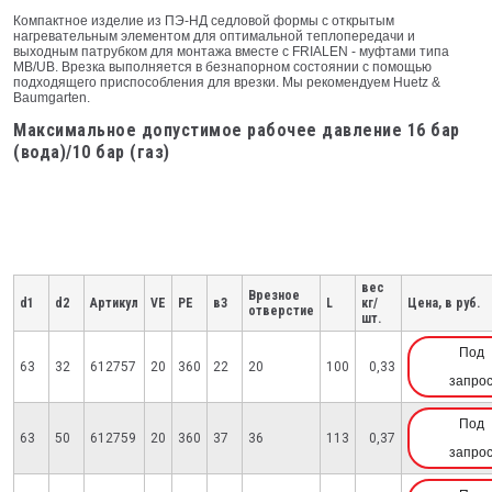
Компактное изделие из ПЭ-НД седловой формы с открытым
нагревательным элементом для оптимальной теплопередачи и
выходным патрубком для монтажа вместе с FRIALEN - муфтами типа
МВ/UB. Врезка выполняется в безнапорном состоянии с помощью
подходящего приспособления для врезки. Мы рекомендуем Huetz &
Baumgarten.
Максимальное допустимое рабочее давление 16 бар
(вода)/10 бар (газ)
вес
Врезное
d1
d2
Артикул
VE
PE
в3
L
кг/
Цена, в руб.
отверстие
шт.
Под
63
32
612757
20
360
22
20
100
0,33
запро
Под
63
50
612759
20
360
37
36
113
0,37
запро