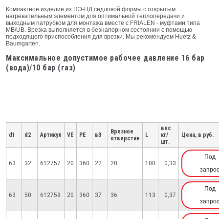
Компактное изделие из ПЭ-НД седловой формы с открытым
нагревательным элементом для оптимальной теплопередачи и
выходным патрубком для монтажа вместе с FRIALEN - муфтами типа
МВ/UB. Врезка выполняется в безнапорном состоянии с помощью
подходящего приспособления для врезки. Мы рекомендуем Huetz &
Baumgarten.
Максимальное допустимое рабочее давление 16 бар
(вода)/10 бар (газ)
вес
Врезное
d1
d2
Артикул
VE
PE
в3
L
кг/
Цена, в руб.
отверстие
шт.
Под
63
32
612757
20
360
22
20
100
0,33
запро
Под
63
50
612759
20
360
37
36
113
0,37
запро