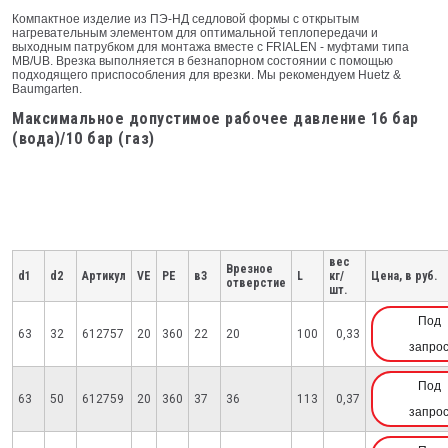
Компактное изделие из ПЭ-НД седловой формы с открытым
нагревательным элементом для оптимальной теплопередачи и
выходным патрубком для монтажа вместе с FRIALEN - муфтами типа
МВ/UB. Врезка выполняется в безнапорном состоянии с помощью
подходящего приспособления для врезки. Мы рекомендуем Huetz &
Baumgarten.
Максимальное допустимое рабочее давление 16 бар
(вода)/10 бар (газ)
вес
Врезное
d1
d2
Артикул
VE
PE
в3
L
кг/
Цена, в руб.
отверстие
шт.
Под
63
32
612757
20
360
22
20
100
0,33
запро
Под
63
50
612759
20
360
37
36
113
0,37
запро