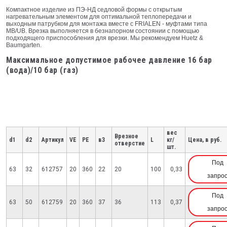
Компактное изделие из ПЭ-НД седловой формы с открытым
нагревательным элементом для оптимальной теплопередачи и
выходным патрубком для монтажа вместе с FRIALEN - муфтами типа
МВ/UB. Врезка выполняется в безнапорном состоянии с помощью
подходящего приспособления для врезки. Мы рекомендуем Huetz &
Baumgarten.
Максимальное допустимое рабочее давление 16 бар
(вода)/10 бар (газ)
вес
Врезное
d1
d2
Артикул
VE
PE
в3
L
кг/
Цена, в руб.
отверстие
шт.
Под
63
32
612757
20
360
22
20
100
0,33
запро
Под
63
50
612759
20
360
37
36
113
0,37
запро