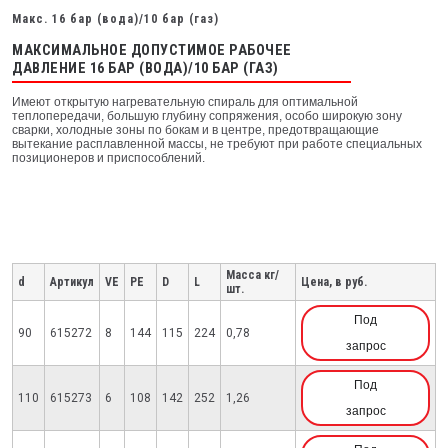
Макс. 16 бар (вода)/10 бар (газ)
МАКСИМАЛЬНОЕ ДОПУСТИМОЕ РАБОЧЕЕ
ДАВЛЕНИЕ 16 БАР (ВОДА)/10 БАР (ГАЗ)
Имеют открытую нагревательную спираль для оптимальной
теплопередачи, большую глубину сопряжения, особо широкую зону
сварки, холодные зоны по бокам и в центре, предотвращающие
вытекание расплавленной массы, не требуют при рабoте специальных
позиционеров и приспособлений.
Масса кг/
d
Артикул
VE
PE
D
L
Цена, в руб.
шт.
Под
90
615272
8
144
115
224
0,78
запрос
Под
110
615273
6
108
142
252
1,26
запрос