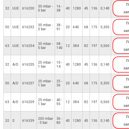
П
35 mbar -
16 -
32
UUE
616200
40
1280
45
136
0,140
5 bar
38
за
П
35 mbar -
38 -
50
UUE
616202
20
640
68
175
0,350
5 bar
91
за
П
35 mbar -
58 -
63
UUE
616204
12
384
82
197
0,560
5 bar
140
за
П
25 mbar -
10 -
32
A/D
616205
40
1280
45
136
0,140
1 bar
14
за
П
25 mbar -
25 -
50
A/D
616207
20
640
68
175
0,350
1 bar
36
за
П
25 mbar -
40 -
63
A/D
616209
12
384
82
197
0,560
1 bar
55
за
П
200 mbar
36 -
32
S
616339
40
1280
45
136
0,140
- 5 bar
80
за