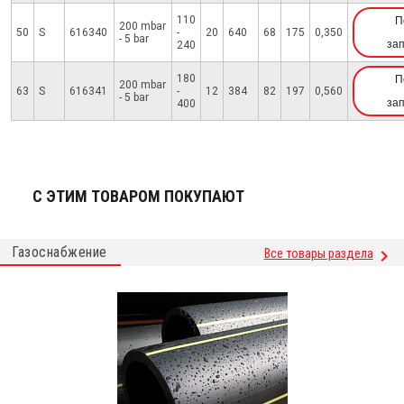
110
П
200 mbar
50
S
616340
-
20
640
68
175
0,350
- 5 bar
за
240
180
П
200 mbar
63
S
616341
-
12
384
82
197
0,560
- 5 bar
за
400
С ЭТИМ ТОВАРОМ ПОКУПАЮТ
Газоснабжение
Все товары раздела