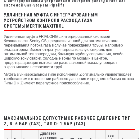
С интегрированным устройством контроля расхода газа или
системой Gas-StopTM Pipelife
УДЛИНЕННАЯ МУФТА С ИНТЕГРИРОВАННЫМ
УСТРОЙСТВОМ КОНТРОЛЯ РАСХОДА ГАЗА
СИСТЕМЫ MERTIK MAXITROL
Удлиненная муфта FRIALONG c интегрированной системой
безопасности Sentry GS, предназначенной для автоматического
перекрывания потока газа в случае повреждения трубы, например
экскаватором. Имеют открытую нагревательную спираль для
оптимальной теплопередачи, большую глубину сопряжения, особо
широкую зону сварки, холодные зоны по бокам и в центре,
предотвращающие вытекание расплавленной массы,упрощает
выравнивание несоосности труб.
Муфта в универсальном типе исполнения Z оптимально удовлетворяет
требованиям в отношении рабочего давления и среднего объема потока.
Типы D и Z имеют перепускное приспособление.
МАКСИМАЛЬНОЕ ДОПУСТИМОЕ РАБОЧЕЕ ДАВЛЕНИЕ ТИП
Z, B: 6 БАР (ГАЗ), ТИП D: 1 БАР (ГАЗ)
Диапазон
вес
давления