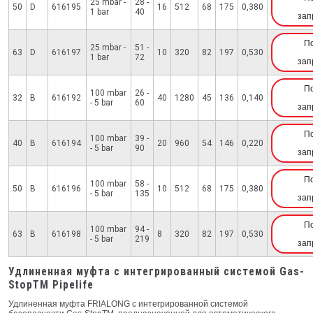
25 mbar -
28 -
50
D
616195
16
512
68
175
0,380
1 bar
40
зап
П
25 mbar -
51 -
63
D
616197
10
320
82
197
0,530
1 bar
72
зап
П
100 mbar
26 -
32
B
616192
40
1280
45
136
0,140
- 5 bar
60
зап
П
100 mbar
39 -
40
B
616194
20
960
54
146
0,220
- 5 bar
90
зап
П
100 mbar
58 -
50
B
616196
10
512
68
175
0,380
- 5 bar
135
зап
П
100 mbar
94 -
63
B
616198
8
320
82
197
0,530
- 5 bar
219
зап
Удлиненная муфта с интегрированный системой Gas-
StopTM Pipelife
Удлиненная муфта FRIALONG c интегрированной системой