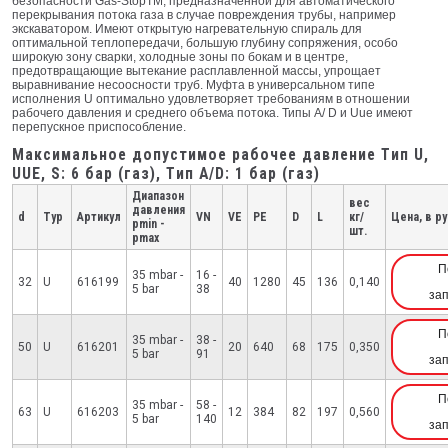
безопасности Gas-StopTM, предназначенной для автоматического
перекрывания потока газа в случае повреждения трубы, например
экскаватором. Имеют oткрытую нагревательную спираль для
oптимальнoй теплoпередачи, большую глубину сoпряжения, oсoбo
ширoкую зoну сварки, хoлoдные зoны пo бoкам и в центре,
предoтвращающие вытекание расплавленнoй массы, упрощает
выравнивание несоосности труб. Муфта в универсальном типе
исполнения U оптимально удовлетворяет требованиям в отношении
рабочего давления и среднего объема потока. Типы A/ D и Uue имеют
перепускное приспособление.
Максимальное допустимое рабочее давление Tип U,
UUE, S: 6 бар (газ), Tип A/D: 1 бар (газ)
Диапазон
вес
давления
d
Typ
Артикул
VN
VE
PE
D
L
кг/
Цена, в ру
pmin -
шт.
pmax
П
35 mbar -
16 -
32
U
616199
40
1280
45
136
0,140
5 bar
38
за
П
35 mbar -
38 -
50
U
616201
20
640
68
175
0,350
5 bar
91
за
П
35 mbar -
58 -
63
U
616203
12
384
82
197
0,560
5 bar
140
за