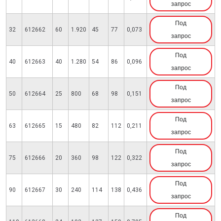
запрос
Под
32
612662
60
1.920
45
77
0,073
запрос
Под
40
612663
40
1.280
54
86
0,096
запрос
Под
50
612664
25
800
68
98
0,151
запрос
Под
63
612665
15
480
82
112
0,211
запрос
Под
75
612666
20
360
98
122
0,322
запрос
Под
90
612667
30
240
114
138
0,436
запрос
Под