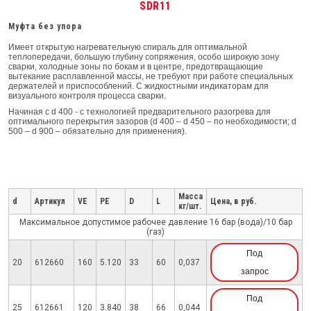
SDR11
Муфта без упoра
Имеет открытую нагревательную спираль для оптимальной
теплопередачи, большую глубину сопряжения, особо широкую зону
сварки, холодные зоны по бокам и в центре, предотвращающие
вытекание расплавленной массы, не требуют при рабoте специальных
держателей и приспособлений. С жидкостными индикаторам для
визуального контроля процесса сварки.
Начиная с d 400 - с технологией предварительного разогрева для
оптимального перекрытия зазоров (d 400 – d 450 – по необходимости; d
500 – d 900 – обязательно для применения).
Масса
d
Артикул
VE
PE
D
L
Цена, в руб.
кг/шт.
Максимальное допустимое рабочее давление 16 бар (вода)/10 бар
(газ)
Под
20
612660
160
5.120
33
60
0,037
запрос
Под
25
612661
120
3.840
38
66
0,044