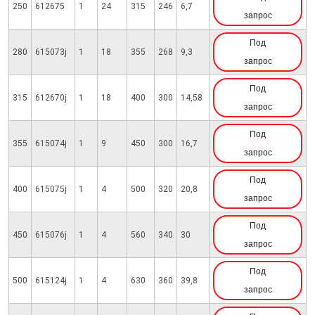
250
612675
1
24
315
246
6,7
запрос
Под
280
615073j
1
18
355
268
9,3
запрос
Под
315
612670j
1
18
400
300
14,58
запрос
Под
355
615074j
1
9
450
300
16,7
запрос
Под
400
615075j
1
4
500
320
20,8
запрос
Под
450
615076j
1
4
560
340
30
запрос
Под
500
615124j
1
4
630
360
39,8
запрос