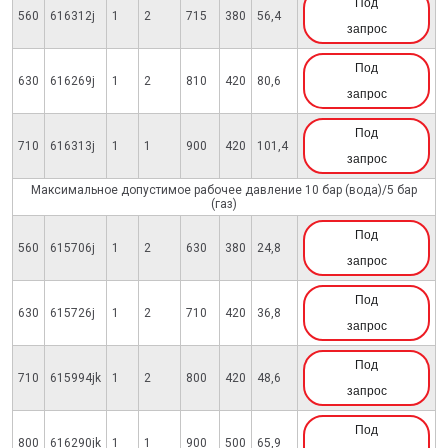
Под
560
616312j
1
2
715
380
56,4
запрос
Под
630
616269j
1
2
810
420
80,6
запрос
Под
710
616313j
1
1
900
420
101,4
запрос
Максимальное допустимое рабочее давление 10 бар (вода)/5 бар
(газ)
Под
560
615706j
1
2
630
380
24,8
запрос
Под
630
615726j
1
2
710
420
36,8
запрос
Под
710
615994jk
1
2
800
420
48,6
запрос
Под
800
616290jk
1
1
900
500
65,9