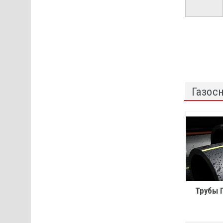
Газос
Трубы 