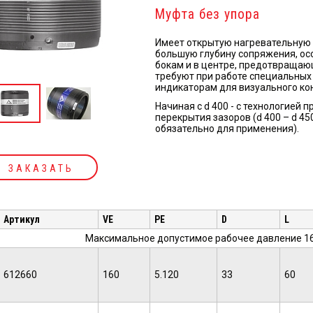
Муфта без упoра
Имеет открытую нагревательную 
большую глубину сопряжения, ос
бокам и в центре, предотвращаю
требуют при рабoте специальных
индикаторам для визуального ко
Начиная с d 400 - с технологией
перекрытия зазоров (d 400 – d 450
обязательно для применения).
ЗАКАЗАТЬ
Артикул
VE
PE
D
L
Максимальное допустимое рабочее давление 16 
612660
160
5.120
33
60