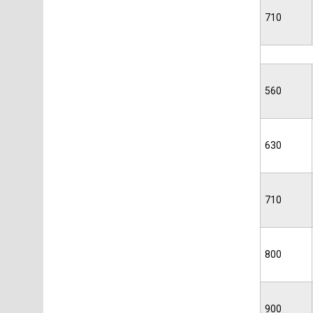
710
560
630
710
800
900