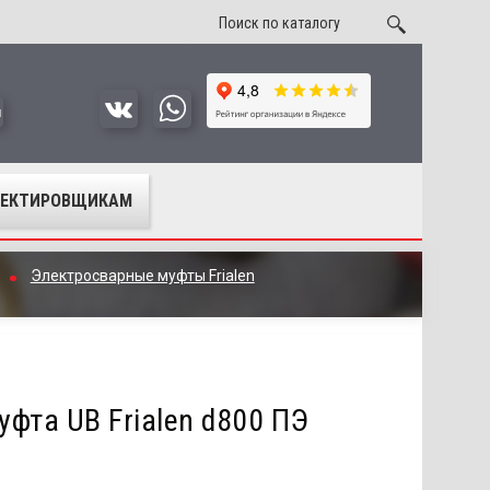
u
ОЕКТИРОВЩИКАМ
Электросварные муфты Frialen
фта UB Frialen d800 ПЭ