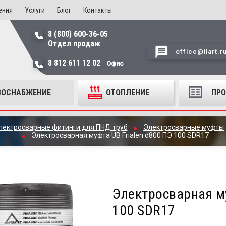
ения
Услуги
Блог
Контакты
8 (800) 600-36-05
Отдел продаж
office@ilart.r
8 812 611 12 02
Офис
ЗОСНАБЖЕНИЕ
ОТОПЛЕНИЕ
ПР
лектросварные фитинги для ПНД труб
Электросварные муфты
Электросварная муфта UB Frialen d800 ПЭ 100 SDR17
Электросварная му
100 SDR17