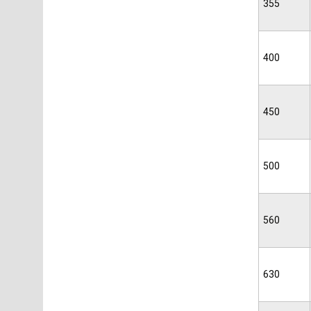
355
400
450
500
560
630