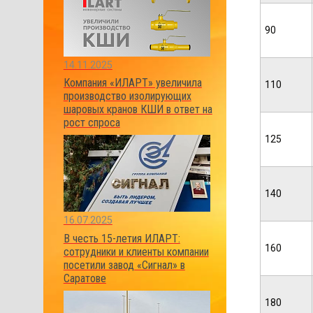
90
14.11.2025
Компания «ИЛАРТ» увеличила
110
производство изолирующих
шаровых кранов КШИ в ответ на
рост спроса
125
140
16.07.2025
В честь 15-летия ИЛАРТ:
160
сотрудники и клиенты компании
посетили завод «Сигнал» в
Саратове
180