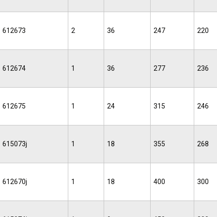
612673
2
36
247
220
612674
1
36
277
236
612675
1
24
315
246
615073j
1
18
355
268
612670j
1
18
400
300