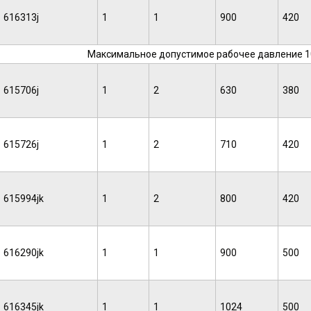
616313j
1
1
900
420
Максимальное допустимое рабочее давление 10 
615706j
1
2
630
380
615726j
1
2
710
420
615994jk
1
2
800
420
616290jk
1
1
900
500
616345jk
1
1
1024
500