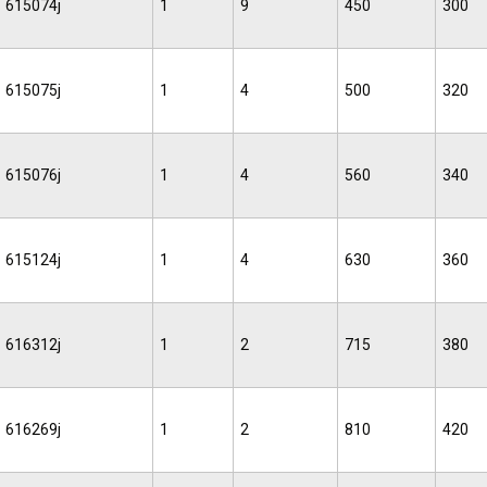
615074j
1
9
450
300
615075j
1
4
500
320
615076j
1
4
560
340
615124j
1
4
630
360
616312j
1
2
715
380
616269j
1
2
810
420