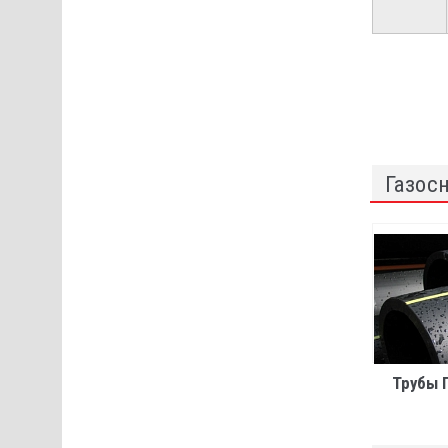
Газос
Трубы 