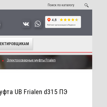
u
ОЕКТИРОВЩИКАМ
Электросварные муфты Frialen
фта UB Frialen d315 ПЭ