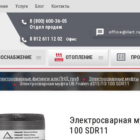
ения
Услуги
Блог
Контакты
8 (800) 600-36-05
Отдел продаж
office@ilart.r
8 812 611 12 02
Офис
ЗОСНАБЖЕНИЕ
ОТОПЛЕНИЕ
ПР
лектросварные фитинги для ПНД труб
Электросварные муфты
Электросварная муфта UB Frialen d315 ПЭ 100 SDR11
Электросварная му
100 SDR11