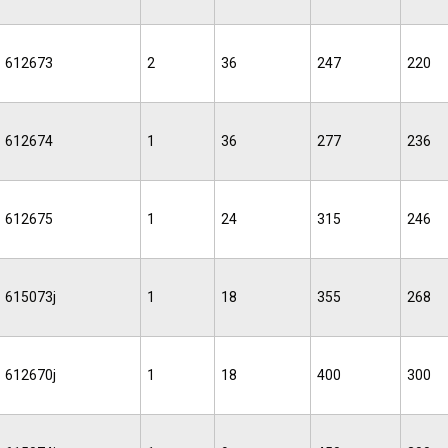
612673
2
36
247
220
612674
1
36
277
236
612675
1
24
315
246
615073j
1
18
355
268
612670j
1
18
400
300