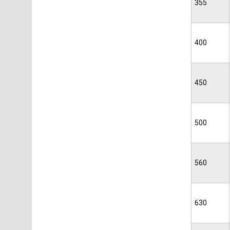
355
400
450
500
560
630