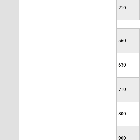
710
560
630
710
800
900