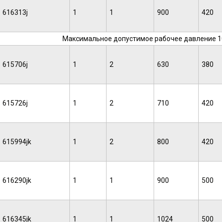
616313j
1
1
900
420
Максимальное допустимое рабочее давление 10 
615706j
1
2
630
380
615726j
1
2
710
420
615994jk
1
2
800
420
616290jk
1
1
900
500
616345jk
1
1
1024
500