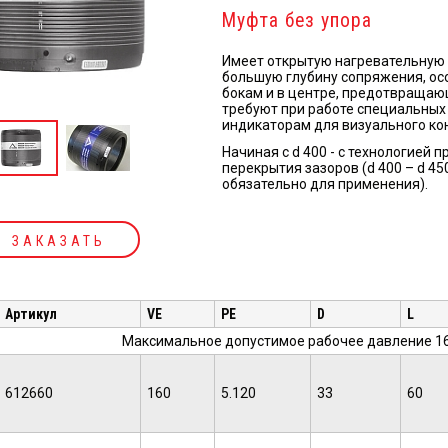
Муфта без упoра
Имеет открытую нагревательную 
большую глубину сопряжения, ос
бокам и в центре, предотвращаю
требуют при рабoте специальных
индикаторам для визуального ко
Начиная с d 400 - с технологией
перекрытия зазоров (d 400 – d 450
обязательно для применения).
ЗАКАЗАТЬ
Артикул
VE
PE
D
L
Максимальное допустимое рабочее давление 16 
612660
160
5.120
33
60