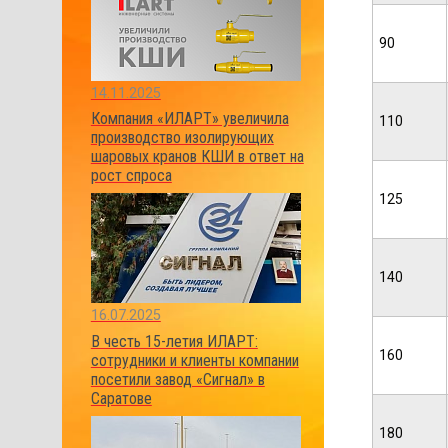
90
14.11.2025
Компания «ИЛАРТ» увеличила
110
производство изолирующих
шаровых кранов КШИ в ответ на
рост спроса
125
140
16.07.2025
В честь 15-летия ИЛАРТ:
160
сотрудники и клиенты компании
посетили завод «Сигнал» в
Саратове
180