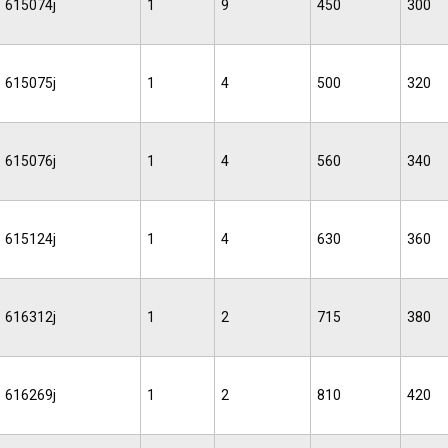
615074j
1
9
450
300
615075j
1
4
500
320
615076j
1
4
560
340
615124j
1
4
630
360
616312j
1
2
715
380
616269j
1
2
810
420