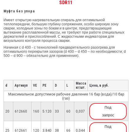
SDR11
Муфта без упoра
Имеет открытую нагревательную спираль для оптимальной
теплопередачи, большую глубину сопряжения, особо широкую зону
сварки, холодные зоны по бокам и в центре, предотвращающие
вытекание расплавленной массы, не требуют при рабoте специальных
держателей и приспособлений. С жидкостными индикаторам для
визуального контроля процесса сварки.
Начиная с d 400 - с технологией предварительного разогрева для
оптимального перекрытия зазоров (d 400 – d 450 – по необходимости; d
500 – d 900 – обязательно для применения).
Масса
d
Артикул
VE
PE
D
L
Цена, в руб.
кг/шт.
Максимальное допустимое рабочее давление 16 бар (вода)/10 бар
(газ)
Под
20
612660
160
5.120
33
60
0,037
запрос
Под
25
612661
120
3.840
38
66
0,044