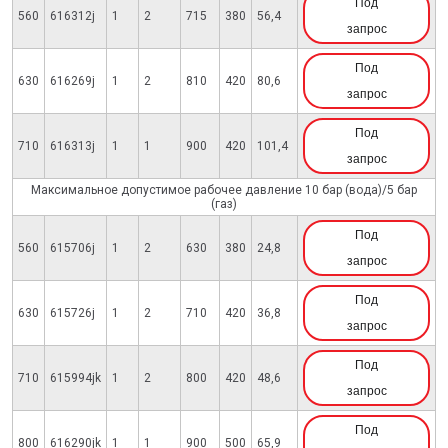
Под
560
616312j
1
2
715
380
56,4
запрос
Под
630
616269j
1
2
810
420
80,6
запрос
Под
710
616313j
1
1
900
420
101,4
запрос
Максимальное допустимое рабочее давление 10 бар (вода)/5 бар
(газ)
Под
560
615706j
1
2
630
380
24,8
запрос
Под
630
615726j
1
2
710
420
36,8
запрос
Под
710
615994jk
1
2
800
420
48,6
запрос
Под
800
616290jk
1
1
900
500
65,9