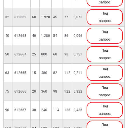
запрос
Под
32
612662
60
1.920
45
77
0,073
запрос
Под
40
612663
40
1.280
54
86
0,096
запрос
Под
50
612664
25
800
68
98
0,151
запрос
Под
63
612665
15
480
82
112
0,211
запрос
Под
75
612666
20
360
98
122
0,322
запрос
Под
90
612667
30
240
114
138
0,436
запрос
Под