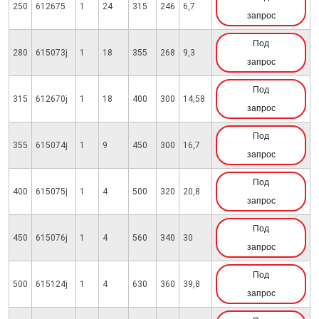
250
612675
1
24
315
246
6,7
запрос
Под
280
615073j
1
18
355
268
9,3
запрос
Под
315
612670j
1
18
400
300
14,58
запрос
Под
355
615074j
1
9
450
300
16,7
запрос
Под
400
615075j
1
4
500
320
20,8
запрос
Под
450
615076j
1
4
560
340
30
запрос
Под
500
615124j
1
4
630
360
39,8
запрос