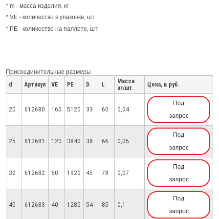
* m - масса изделия, кг
* VE - количество в упаковке, шт
* PE - количество на паллете, шт
Присоединительные размеры
Масса
d
Артикул
VE
PE
D
L
Цена, в руб.
кг/шт.
Под
20
612680
160
5120
33
60
0,04
запрос
Под
25
612681
120
3840
38
66
0,05
запрос
Под
32
612682
60
1920
45
78
0,07
запрос
Под
40
612683
40
1280
54
85
0,1
запрос