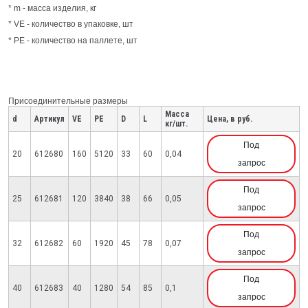
* m - масса изделия, кг
* VE - количество в упаковке, шт
* PE - количество на паллете, шт
Присоединительные размеры
Масса
d
Артикул
VE
PE
D
L
Цена, в руб.
кг/шт.
Под
20
612680
160
5120
33
60
0,04
запрос
Под
25
612681
120
3840
38
66
0,05
запрос
Под
32
612682
60
1920
45
78
0,07
запрос
Под
40
612683
40
1280
54
85
0,1
запрос