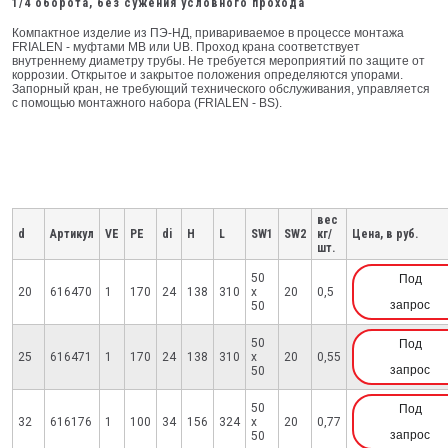
1/4 оборота, без сужения условного прохода
Компактное изделие из ПЭ-НД, привариваемое в процессе монтажа
FRIALEN - муфтами МВ или UB. Проход крана соответствует
внутреннему диаметру трубы. Не требуется мероприятий по защите от
коррозии. Открытое и закрытое положения определяются упорами.
Запорный кран, не требующий технического обслуживания, управляется
с помощью монтажного набора (FRIALEN - BS).
вес
d
Артикул
VE
PE
di
H
L
SW1
SW2
кг/
Цена, в руб.
шт.
50
Под
20
616470
1
170
24
138
310
x
20
0,5
запрос
50
50
Под
25
616471
1
170
24
138
310
x
20
0,55
запрос
50
50
Под
32
616176
1
100
34
156
324
x
20
0,77
запрос
50