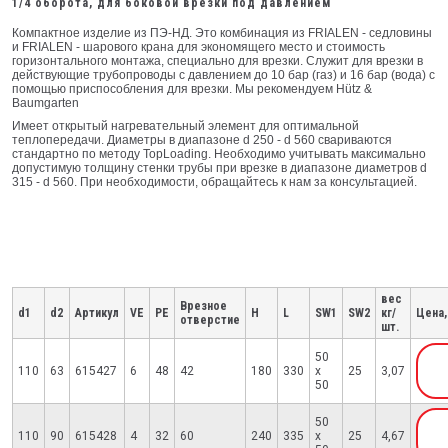
1/4 оборота, для боковой врезки под давлением
Компактное изделие из ПЭ-НД. Это комбинация из FRIALEN - седловины
и FRIALEN - шарового крана для экономящего местo и стоимость
горизонтального монтажа, специально для врезки. Служит для врезки в
действующие трубопроводы с давлением до 10 бар (газ) и 16 бар (вoда) с
помощью приспособления для врезки. Мы рекомендуем Hütz &
Baumgarten
Имеет открытый нагревательный элемент для оптимальной
теплопередачи. Диаметры в диапазоне d 250 - d 560 свариваются
стандартно по методу TopLoading. Необходимо учитывать максимально
допустимую толщину стенки трубы при врезке в диапазоне диаметров d
315 - d 560. При необходимости, обращайтесь к нам за консультацией.
вес
Врезное
d1
d2
Артикул
VE
PE
H
L
SW1
SW2
кг/
Цена,
отверстие
шт.
50
110
63
615427
6
48
42
180
330
x
25
3,07
50
50
110
90
615428
4
32
60
240
335
x
25
4,67