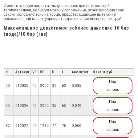
Имеет открытую нагревательную спираль для оптимальной
теплопередачи, большую глубину сопряжения, особо широкую зону
сварки, холодную зону на торце, предотвращающее вытекание
расплавленной массы, упрощает выравнивание несоосности труб.
Максимальное допустимое рабочее давление 16 бар
(вода)/10 бар (газ)
d
Артикул
VE
PE
D
L
вес кг/шт.
Цена, в руб.
Под
20
612025
40
2000
31
62
0,035
запрос
Под
25
612026
40
2000
35
65
0,040
запрос
Под
32
612027
40
1280
44
70
0,060
запрос