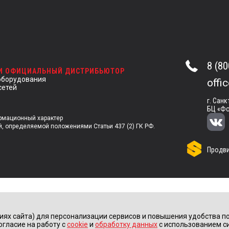
8 (80
 И ОФИЦИАЛЬНЫЙ ДИСТРИБЬЮТОР
оборудования
offi
сетей
г. Санк
БЦ «Фо
ормационный характер
й, определяемой положениями Статьи 437 (2) ГК РФ.
Продви
иях сайта) для персонализации сервисов и повышения удобства по
огласие на работу с
cookie
и
обработку данных
с использованием с