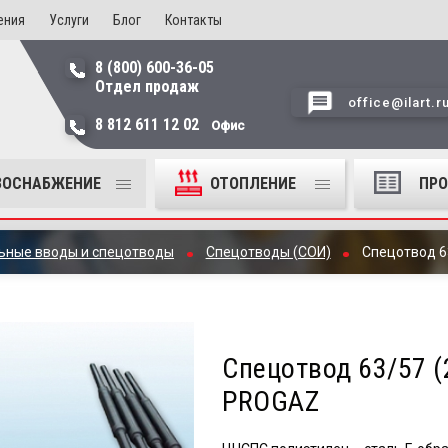
ения
Услуги
Блог
Контакты
8 (800) 600-36-05
Отдел продаж
office@ilart.r
8 812 611 12 02
Офис
ЗОСНАБЖЕНИЕ
ОТОПЛЕНИЕ
ПР
ьные вводы и спецотводы
Спецотводы (СОИ)
Спецотвод 6
Спецотвод 63/57 (
PROGAZ