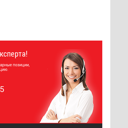
ксперта!
арные позиции,
цию.
05