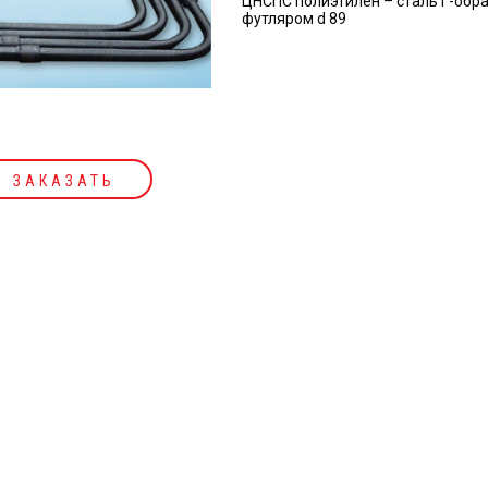
ЦНСПС полиэтилен – сталь Г-образ
футляром d 89
ЗАКАЗАТЬ