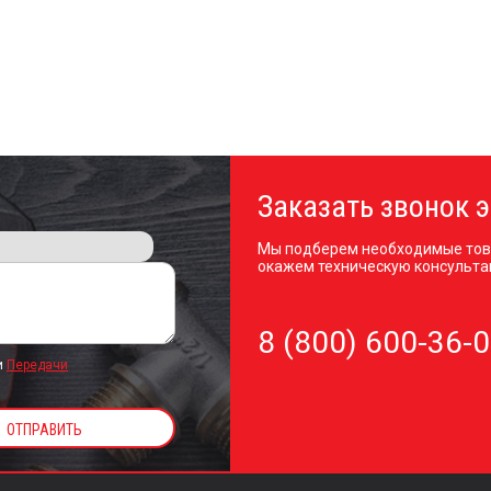
Заказать звонок э
Мы подберем необходимые тов
окажем техническую консульта
8 (800) 600-36-
и
Передачи