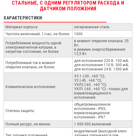
СТАЛЬНЫЕ, С ОДНИМ РЕГУЛЯТОРОМ РАСХОДА И
ДАТЧИКОМ ПОЛОЖЕНИЯ
ХАРАКТЕРИСТИКИ:
Материал корпуса:
легированная сталь
Частота включений, 1/час, не более:
1000
в момент открытия клапана: 25
Потребляемая мощность одной
Вт;
электромагнитной катушки, в
в режиме энергосбережения:
нагретом состоянии, не более:
12,5 Вт.
для исполнения 220 В: 150 мА;
Потребляемый ток в момент
для исполнения 110 В: 300 мА;
открытия клапана, не более:
для исполнения 24 В: 1300 мА.
У3.1 (-30...+60 °С);
У2 (-45...+60 °С);
УХЛ2 (-60...+60 °С);
Климатическое исполнение:
УХЛ1 (-60...+60 °С) - только для
взрывозащищенного
исполнения.
общепромышленное
исполнение - IP65;
Степень защиты:
взрывозащищенное
исполнение - IP67.
Полный ресурс, не менее:
1 000 000 включений
индуктивный (выходной ключ
Тип датчика положения:
датчика открывается при