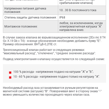
срабатывании клапана)
Напряжение питания датчика
10...30 В постоянного тока
положения:
Степень защиты датчика положения:
IP68
любое, за исключением, когда
Монтажное положение:
электромагнитная катушка "А"
направлена вниз.
В случае заказа клапана во взрывозащищенном исполнении (2Ex mc II T4
Gc X / II Gb c T4) - в конце обозначения необходимо добавить букву "Е".
3
Пример обозначения: ВН
/
В-0,2ПЕ ст.
4
Трехпозиционный клапан работает в следующих режимах:
“максимальный расход”, “отключено”, “среднее значение расхода”.
Подвод электропитания к клапану осуществляется по следующей схеме:
100 % расхода - напряжение подано на катушки “А” и “В”;
10 - 60 % расхода - напряжение подано только на катушку “А”.
Необходимый расход газа устанавливается ручным регулятором на
магнитной системе (катушке) “В”. Поворачивая винт в сторону знака ”-”
можно уменьшить количество проходящего через клапан газа.